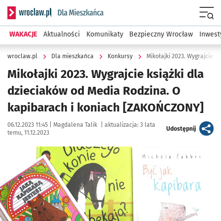
Serwis informacyjny wroclaw.pl podserwis: Dla mieszkańca
Menu
WAKACJE
Aktualności
Komunikaty
Bezpieczny Wrocław
Inwest
wroclaw.pl
Dla mieszkańca
Konkursy
Mikołajki 2023. Wygrajcie k
Mikołajki 2023. Wygrajcie książki dla
dzieciaków od Media Rodzina. O
kapibarach i koniach [ZAKOŃCZONY]
Data publikacji:
Autor:
06.12.2023 11:45 |
Magdalena Talik
|
aktualizacja:
3 lata
artykuł
Udostępnij
temu, 11.12.2023
Kliknij, aby powiększyć