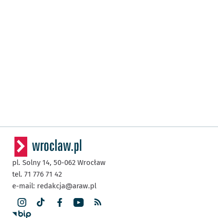
pl. Solny 14,
50-062
Wrocław
tel. 71 776 71 42
e-mail:
redakcja@araw.pl