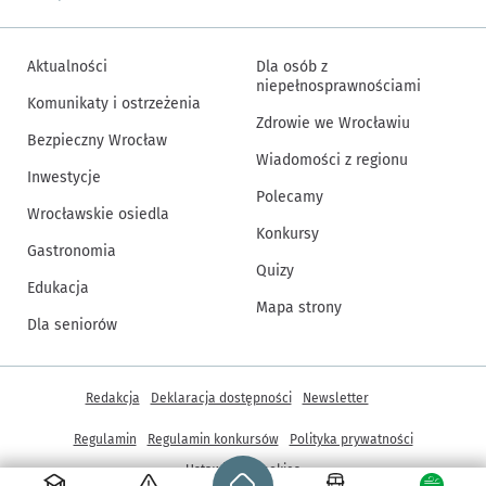
Aktualności
Dla osób z
niepełnosprawnościami
Komunikaty i ostrzeżenia
Zdrowie we Wrocławiu
Bezpieczny Wrocław
Wiadomości z regionu
Inwestycje
Polecamy
Wrocławskie osiedla
Konkursy
Gastronomia
Quizy
Edukacja
Mapa strony
Dla seniorów
Inne informacje
Redakcja
Deklaracja dostępności
Newsletter
Regulamin
Regulamin konkursów
Polityka prywatności
Strona główna - wroclaw.pl
Ustawienia cookies