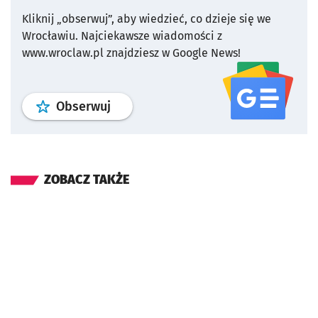
Kliknij „obserwuj”, aby wiedzieć, co dzieje się we
Wrocławiu.
Najciekawsze wiadomości z
www.wroclaw.pl znajdziesz w Google News!
profil
google news
serwisu wroclaw
Obserwuj
ZOBACZ TAKŻE