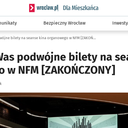
Serwis informacyjny wroclaw.pl podserwis: Dla
unikaty
Bezpieczny Wrocław
Inwesty
Mamy dla Was podwójne bilety na seanse kina organowego w NFM [ZAKOŃCZONY]
as podwójne bilety na se
o w NFM [ZAKOŃCZONY]
k