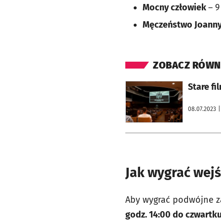
Mocny człowiek
– 9
Męczeństwo Joanny
ZOBACZ RÓWN
otworzy się w nowej karcie
Stare f
08.07.2023
|
Jak wygrać wej
Aby wygrać podwójne z
godz. 14:00 do czwartku 