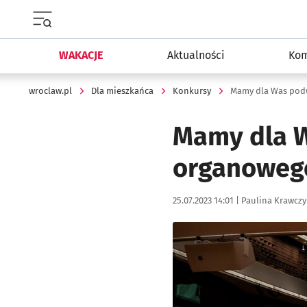
Menu główne portalu wroclaw.pl
WAKACJE
Aktualności
Kom
wroclaw.pl
Dla mieszkańca
Konkursy
Mamy dla W
organoweg
Data publikacji:
Autor:
25.07.2023 14:01 |
Paulina Krawczy
Kliknij, aby powiększyć