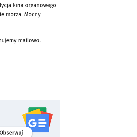
edycja kina organowego
nie morza, Mocny
rmujemy mailowo.
profil
google news
serwisu wroclaw.pl
Obserwuj