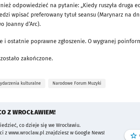
wnież odpowiedzieć na p
ytanie: „Kiedy ruszyła druga 
dzi wpisać preferowany tytuł seansu (Marynarz na d
o Joanny d’Arc).
 i ostatnie poprawne zgłoszenie. O wygranej poinfo
 zostało zakończone.
ydarzenia kulturalne
Narodowe Forum Muzyki
CO Z WROCŁAWIEM!
wiedzieć, co dzieje się we Wrocławiu.
i z www.wroclaw.pl znajdziesz w Google News!