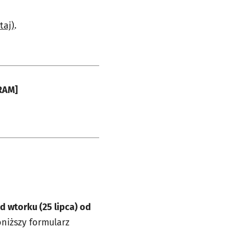
taj)
.
GRAM]
d wtorku (25 lipca) od
niższy formularz