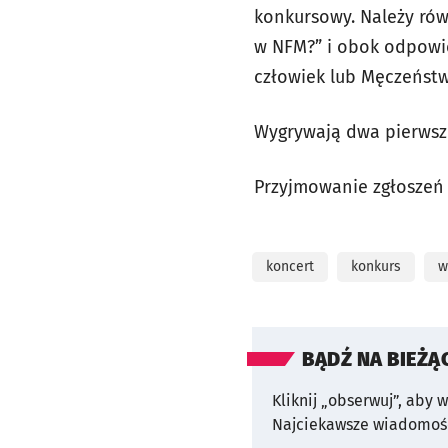
konkursowy. Należy ró
w NFM?” i obok odpowie
człowiek lub Męczeństw
Wygrywają dwa pierwsze
Przyjmowanie zgłoszeń
koncert
konkurs
w
BĄDŹ NA BIEŻĄ
Kliknij „obserwuj”, aby 
Najciekawsze wiadomośc