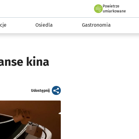
Powietrze
we Wrocławiu
 mieszkańca
umiarkowane
cje
Osiedla
Gastronomia
anse kina
artykuł
Udostępnij