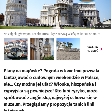
Pixabay.com
Na zdjęciu głównym: architektura Pizy z Krzywą Wieżą, w kółku: samolot
GALERIA
10
ZDJĘĆ
Plany na majówkę? Pogoda w kwietniu pozwala
fantazjować o cudownym weekendzie w Polsce,
ale… Czy można jej ufać? Włoska, hiszpańska i
cypryjska są pewniejsze! Kto lubi ryzyko, może
spróbować z angielską, najwyżej schowa się w
muzeum. Przeglądamy propozycje tanich linii