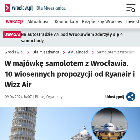
Serwis informacyjny wroclaw.pl podserwis: Dla mieszkańca
Menu
WAKACJE
Aktualności
Komunikaty
Bezpieczny Wrocław
Inwest
UWAGA!
Na autostradzie A4 pod Wrocławiem zderzyły się 4
samochody
wroclaw.pl
Dla mieszkańca
Aktualności
Samolotem z Wrocławia na
W majówkę samolotem z Wrocławia.
10 wiosennych propozycji od Ryanair i
Wizz Air
Data publikacji:
Autor:
artykuł
09.04.2024 14:07 |
Błażej Organisty
Udostępnij
Kliknij, aby zobaczyć galerię