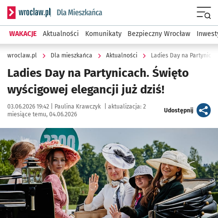
Serwis informacyjny wroclaw.pl podserwis: Dla mieszkańca
Menu
WAKACJE
Aktualności
Komunikaty
Bezpieczny Wrocław
Inwest
wroclaw.pl
Dla mieszkańca
Aktualności
Ladies Day na Partynicach
Ladies Day na Partynicach. Święto
wyścigowej elegancji już dziś!
Data publikacji:
Autor:
03.06.2026 19:42 |
Paulina Krawczyk
|
aktualizacja:
2
artykuł
Udostępnij
miesiące temu, 04.06.2026
Kliknij, aby powiększyć