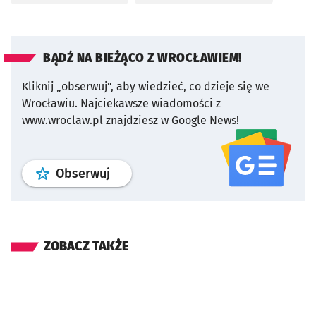
BĄDŹ NA BIEŻĄCO Z WROCŁAWIEM!
Kliknij „obserwuj”, aby wiedzieć, co dzieje się we
Wrocławiu.
Najciekawsze wiadomości z
www.wroclaw.pl znajdziesz w Google News!
profil
google news
serwisu wroclaw
Obserwuj
ZOBACZ TAKŻE