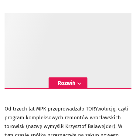
Rozwiń
Od trzech lat MPK przeprowadzało TORYwolucję, czyli
program kompleksowych remontów wrocławskich
torowisk (nazwę wymyślił Krzysztof Balawejder). W
tym czasie spółka przeznaczyła na zakup nowego