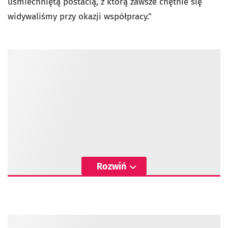
uśmiechniętą postacią, z którą zawsze chętnie się
widywaliśmy przy okazji współpracy."
Rozwiń