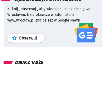
Kliknij „obserwuj”, aby wiedzieć, co dzieje się we
Wrocławiu.
Najciekawsze wiadomości z
www.wroclaw.pl znajdziesz w Google News!
profil
google news
serwisu wroclaw
Obserwuj
ZOBACZ TAKŻE