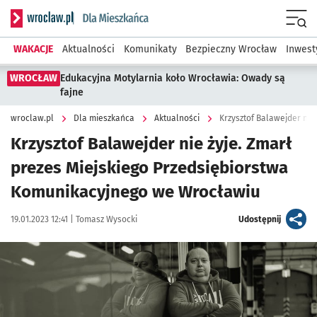
Serwis informacyjny wroclaw.pl podserwis: Dla mieszkańca
Menu
WAKACJE
Aktualności
Komunikaty
Bezpieczny Wrocław
Inwest
WROCŁAW
Edukacyjna Motylarnia koło Wrocławia: Owady są
fajne
wroclaw.pl
Dla mieszkańca
Aktualności
Krzysztof Balawejder nie żyje. Zmarł
prezes Miejskiego Przedsiębiorstwa
Komunikacyjnego we Wrocławiu
Data publikacji:
Autor:
artykuł
19.01.2023 12:41 |
Tomasz Wysocki
Udostępnij
Kliknij, aby powiększyć