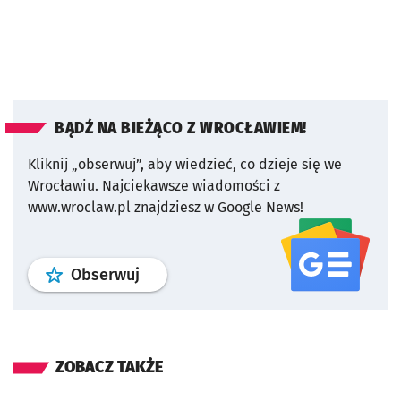
BĄDŹ NA BIEŻĄCO Z WROCŁAWIEM!
Kliknij „obserwuj”, aby wiedzieć, co dzieje się we
Wrocławiu.
Najciekawsze wiadomości z
www.wroclaw.pl znajdziesz w Google News!
profil
google news
serwisu wroclaw
Obserwuj
ZOBACZ TAKŻE