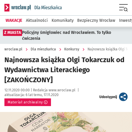
Serwis informacyjny wroclaw.pl podserwis: Dla mieszkańca
Menu
WAKACJE
Aktualności
Komunikaty
Bezpieczny Wrocław
Inwest
Z MIASTA
Policyjny śmigłowiec nad Wrocławiem. To tylko
ćwiczenia
wroclaw.pl
Dla mieszkańca
Konkursy
Najnowsza książka Olgi To
Najnowsza książka Olgi Tokarczuk od
Wydawnictwa Literackiego
[ZAKOŃCZONY]
Data publikacji:
Autor:
12.11.2020 00:00 |
Redakcja www.wroclaw.pl
|
aktualizacja:
6 lat temu, 17.11.2020
artykuł
Udostępnij
Materiał archiwalny
Kliknij, aby powiększyć