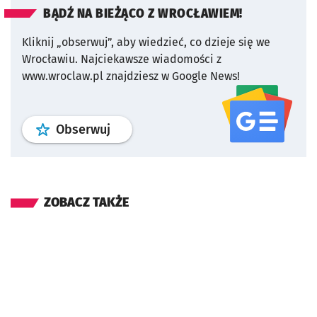
BĄDŹ NA BIEŻĄCO Z WROCŁAWIEM!
Kliknij „obserwuj”, aby wiedzieć, co dzieje się we
Wrocławiu.
Najciekawsze wiadomości z
www.wroclaw.pl znajdziesz w Google News!
profil
google news
serwisu wroclaw
Obserwuj
ZOBACZ TAKŻE