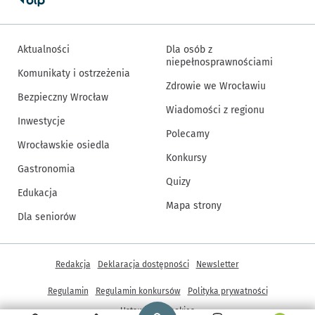
Aktualności
Dla osób z
niepełnosprawnościami
Komunikaty i ostrzeżenia
Zdrowie we Wrocławiu
Bezpieczny Wrocław
Wiadomości z regionu
Inwestycje
Polecamy
Wrocławskie osiedla
Konkursy
Gastronomia
Quizy
Edukacja
Mapa strony
Dla seniorów
Inne informacje
Redakcja
Deklaracja dostępności
Newsletter
Regulamin
Regulamin konkursów
Polityka prywatności
Strona główna - wroclaw.pl
Ustawienia cookies