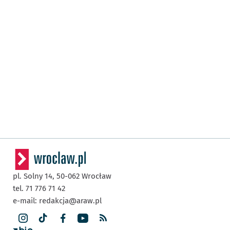
pl. Solny 14,
50-062
Wrocław
tel. 71 776 71 42
e-mail:
redakcja@araw.pl