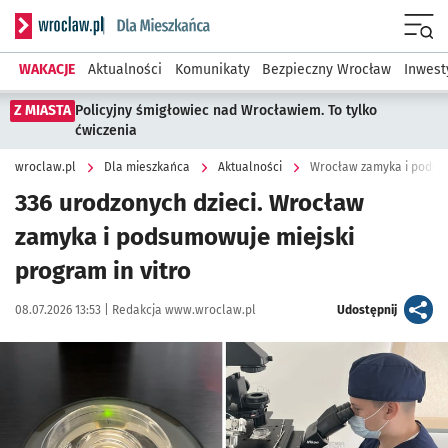
Serwis informacyjny wroclaw.pl podserwis: Dla mieszkańca
Menu
WAKACJE
Aktualności
Komunikaty
Bezpieczny Wrocław
Inwest
Z MIASTA
Policyjny śmigłowiec nad Wrocławiem. To tylko
ćwiczenia
wroclaw.pl
Dla mieszkańca
Aktualności
Wrocław zamyka i podsum
336 urodzonych dzieci. Wrocław
zamyka i podsumowuje miejski
program in vitro
Data publikacji:
Autor:
artykuł
08.07.2026 13:53 |
Redakcja www.wroclaw.pl
Udostępnij
Kliknij, aby powiększyć