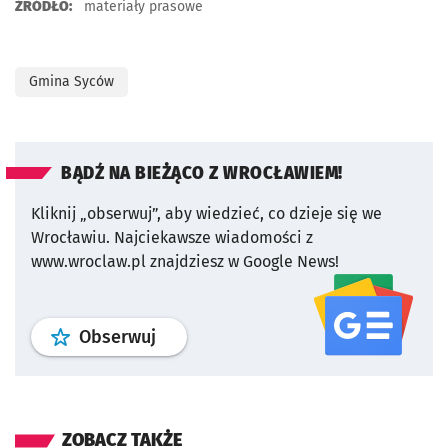
ŹRÓDŁO:
materiały prasowe
Gmina Syców
BĄDŹ NA BIEŻĄCO Z WROCŁAWIEM!
Kliknij „obserwuj”, aby wiedzieć, co dzieje się we
Wrocławiu.
Najciekawsze wiadomości z
www.wroclaw.pl znajdziesz w Google News!
profil
google news
serwisu wroclaw
Obserwuj
ZOBACZ TAKŻE