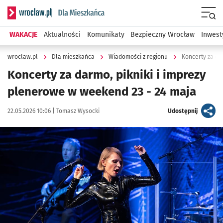
Serwis informacyjny wroclaw.pl podserwis: Dla mieszkańca
Menu
WAKACJE
Aktualności
Komunikaty
Bezpieczny Wrocław
Inwest
wroclaw.pl
Dla mieszkańca
Wiadomości z regionu
Koncerty za da
Koncerty za darmo, pikniki i imprezy
plenerowe w weekend 23 - 24 maja
Data publikacji:
Autor:
artykuł
22.05.2026 10:06 |
Tomasz Wysocki
Udostępnij
Kliknij, aby zobaczyć galerię