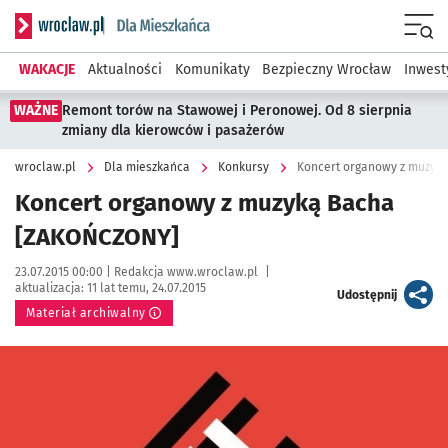
Serwis informacyjny wroclaw.pl podserwis: Dla mieszkańca
Menu
WAKACJE
Aktualności
Komunikaty
Bezpieczny Wrocław
Inwest
WAŻNE
Remont torów na Stawowej i Peronowej. Od 8 sierpnia
zmiany dla kierowców i pasażerów
wroclaw.pl
Dla mieszkańca
Konkursy
Koncert organowy z muzyk
Koncert organowy z muzyką Bacha
[ZAKOŃCZONY]
Data publikacji:
Autor:
23.07.2015 00:00 |
Redakcja www.wroclaw.pl
|
aktualizacja:
11 lat temu, 24.07.2015
artykuł
Udostępnij
Materiał archiwalny
Kliknij, aby powiększyć