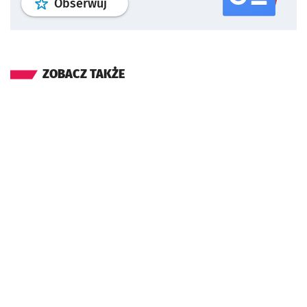
profil
google news
serwisu wroclaw
Obserwuj
ZOBACZ TAKŻE