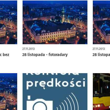
27.11.2013
27.11.2013
ic bez
28 listopada - fotoradary
28 listop