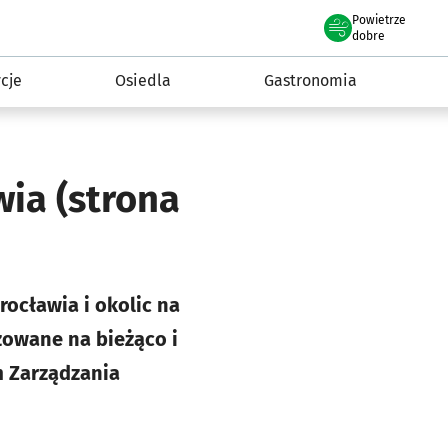
Powietrze
we Wrocławiu
 mieszkańca
dobre
cje
Osiedla
Gastronomia
awia
(strona
ocławia i okolic na
zowane na bieżąco i
m Zarządzania