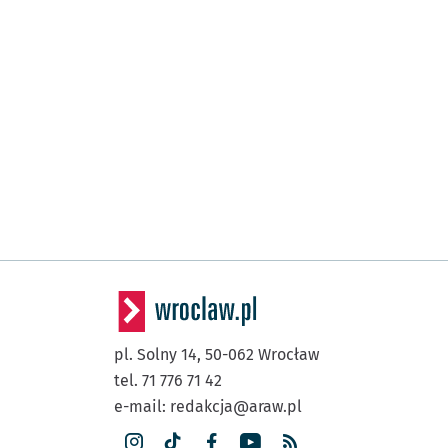
pl. Solny 14,
50-062
Wrocław
tel. 71 776 71 42
e-mail:
redakcja@araw.pl