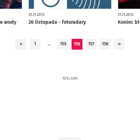
25.11.2013
21.11.2013
ie wody
26 listopada - fotoradary
Koniec bl
«
1
…
155
156
157
158
»
REKLAMA