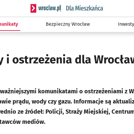
Serwis informacyjny wroclaw.pl podserwis: Dla
unikaty
Bezpieczny Wrocław
Inwesty
 i ostrzeżenia dla Wrocł
jważniejszymi komunikatami o ostrzeżeniami z Wr
wie prądu, wody czy gazu. Informacje są aktuali
nio ze źródeł: Policji, Straży Miejskiej, Centru
stawców mediów.