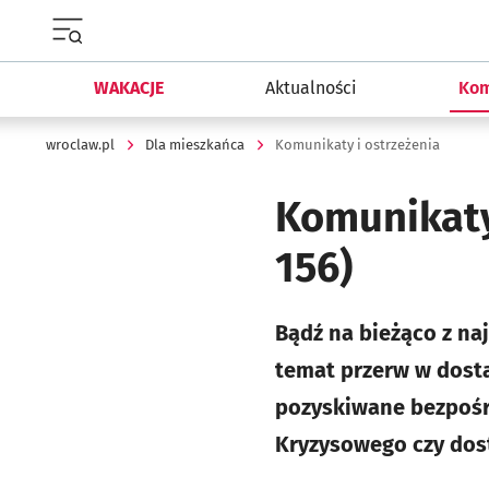
Menu główne portalu wroclaw.pl
WAKACJE
Aktualności
Kom
wroclaw.pl
Dla mieszkańca
Komunikaty i ostrzeżenia
Komunikaty
156)
Bądź na bieżąco z na
temat przerw w dosta
pozyskiwane bezpośred
Kryzysowego czy do