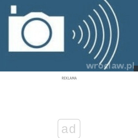
REKLAMA
ad