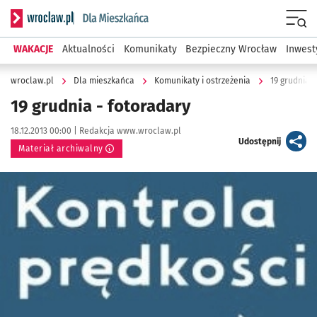
Serwis informacyjny wroclaw.pl podserwis: Dla mieszkańca
Menu
WAKACJE
Aktualności
Komunikaty
Bezpieczny Wrocław
Inwest
wroclaw.pl
Dla mieszkańca
Komunikaty i ostrzeżenia
19 grudnia -
19 grudnia - fotoradary
Data publikacji:
Autor:
18.12.2013 00:00 |
Redakcja www.wroclaw.pl
artykuł
Udostępnij
Materiał archiwalny
Kliknij, aby powiększyć