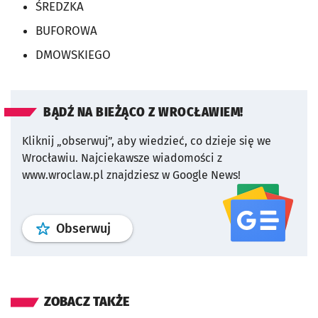
ŚREDZKA
BUFOROWA
DMOWSKIEGO
BĄDŹ NA BIEŻĄCO Z WROCŁAWIEM!
Kliknij „obserwuj”, aby wiedzieć, co dzieje się we
Wrocławiu.
Najciekawsze wiadomości z
www.wroclaw.pl znajdziesz w Google News!
profil
google news
serwisu wroclaw
Obserwuj
ZOBACZ TAKŻE