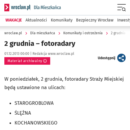
Serwis informacyjny wroclaw.pl podserwis: Dla mieszkańca
Menu
WAKACJE
Aktualności
Komunikaty
Bezpieczny Wrocław
Inwest
wroclaw.pl
Dla mieszkańca
Komunikaty i ostrzeżenia
2 grudnia –
2 grudnia – fotoradary
Data publikacji:
Autor:
01.12.2013 00:00 |
Redakcja www.wroclaw.pl
artykuł
Udostępnij
Materiał archiwalny
W poniedziałek, 2 grudnia, fotoradary Straży Miejskiej
będą ustawione na ulicach:
STAROGROBLOWA
ŚLĘŻNA
KOCHANOWSKIEGO