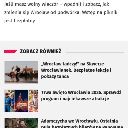
Jeśli masz wolny wieczór – wpadnij i zobacz, jak
zmienia się Wrocław od podwórka. Wstęp na piknik
jest bezpłatny.
ZOBACZ RÓWNIEŻ
otworzy się w nowej karcie
„Wrocław tańczy!” na Skwerze
Wrocławianek. Bezpłatne lekcje i
pokazy tańca
otworzy się w nowej karcie
Trwa Święto Wrocławia 2026. Sprawdź
program i najciekawsze atrakcje
otworzy się w nowej karcie
Adamczycha we Wrocławiu. Ostatnia
pula bezpłatnych biletów na Panoramę