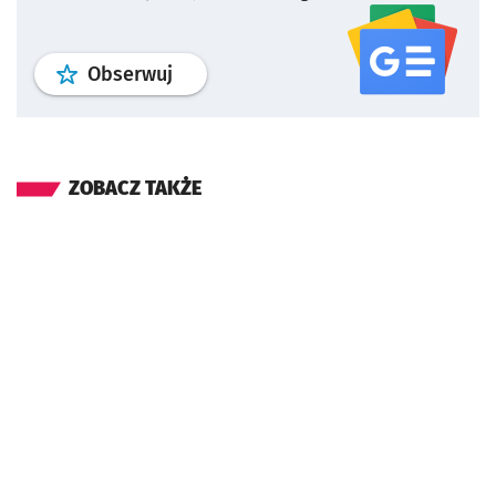
profil
google news
serwisu wroclaw
Obserwuj
ZOBACZ TAKŻE