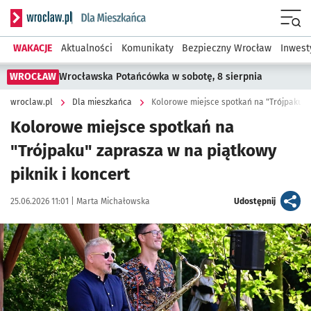
Serwis informacyjny wroclaw.pl podserwis: Dla mieszkańca
Menu
WAKACJE
Aktualności
Komunikaty
Bezpieczny Wrocław
Inwest
WROCŁAW
Wrocławska Potańcówka w sobotę, 8 sierpnia
wroclaw.pl
Dla mieszkańca
Kolorowe miejsce spotkań na "Trójpaku" z
Kolorowe miejsce spotkań na
"Trójpaku" zaprasza w na piątkowy
piknik i koncert
Data publikacji:
Autor:
artykuł
25.06.2026 11:01 |
Marta Michałowska
Udostępnij
Kliknij, aby powiększyć