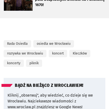
1670!
Rada Osiedla
osiedla we Wrocławiu
rozrywka we Wrocławiu
koncert
Kleczków
koncerty
piknik
BĄDŹ NA BIEŻĄCO Z WROCŁAWIEM!
Kliknij „obserwuj”, aby wiedzieć, co dzieje się we
Wrocławiu.
Najciekawsze wiadomości z
www.wroclaw.pl znajdziesz w Google News!