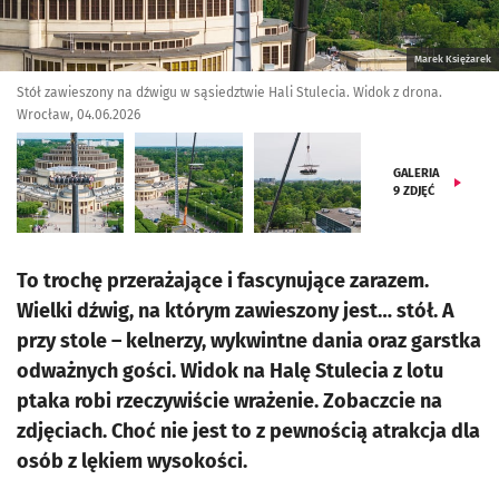
Marek Księżarek
Stół zawieszony na dźwigu w sąsiedztwie Hali Stulecia. Widok z drona.
Wrocław, 04.06.2026
GALERIA
9
ZDJĘĆ
To trochę przerażające i fascynujące zarazem.
Wielki dźwig, na którym zawieszony jest… stół. A
przy stole – kelnerzy, wykwintne dania oraz garstka
odważnych gości. Widok na Halę Stulecia z lotu
ptaka robi rzeczywiście wrażenie. Zobaczcie na
zdjęciach. Choć nie jest to z pewnością atrakcja dla
osób z lękiem wysokości.