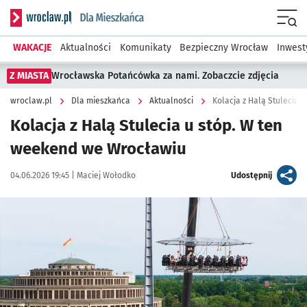
Serwis informacyjny wroclaw.pl podserwis: Dla mieszkańca
Menu
WAKACJE
Aktualności
Komunikaty
Bezpieczny Wrocław
Inwest
Z MIASTA
Wrocławska Potańcówka za nami. Zobaczcie zdjęcia
wroclaw.pl
Dla mieszkańca
Aktualności
Kolacja z Halą Stulecia 
Kolacja z Halą Stulecia u stóp. W ten
weekend we Wrocławiu
Data publikacji:
Autor:
artykuł
04.06.2026 19:45 |
Maciej Wołodko
Udostępnij
Kliknij, aby zobaczyć galerię