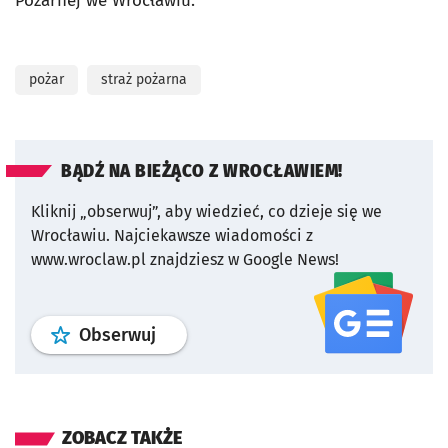
Pożarnej we Wrocławiu.
pożar
straż pożarna
BĄDŹ NA BIEŻĄCO Z WROCŁAWIEM!
Kliknij „obserwuj”, aby wiedzieć, co dzieje się we
Wrocławiu.
Najciekawsze wiadomości z
www.wroclaw.pl znajdziesz w Google News!
profil
google news
serwisu wroclaw
Obserwuj
ZOBACZ TAKŻE