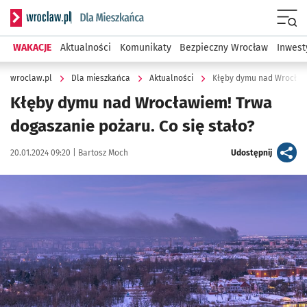
Serwis informacyjny wroclaw.pl podserwis: Dla mieszkańca
Menu
WAKACJE
Aktualności
Komunikaty
Bezpieczny Wrocław
Inwest
wroclaw.pl
Dla mieszkańca
Aktualności
Kłęby dymu nad Wrocławi
Kłęby dymu nad Wrocławiem! Trwa
dogaszanie pożaru. Co się stało?
Data publikacji:
Autor:
artykuł
20.01.2024 09:20 |
Bartosz Moch
Udostępnij
Kliknij, aby powiększyć