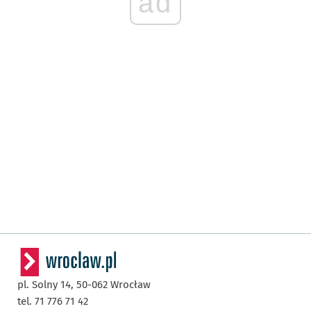
ad
pl. Solny 14,
50-062
Wrocław
tel. 71 776 71 42