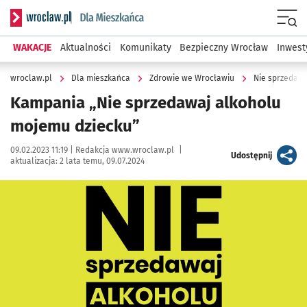
Serwis informacyjny wroclaw.pl podserwis: Dla mieszkańca
Menu
WAKACJE
Aktualności
Komunikaty
Bezpieczny Wrocław
Inwest
wroclaw.pl
Dla mieszkańca
Zdrowie we Wrocławiu
Nie sprzedawa
Kampania „Nie sprzedawaj alkoholu
mojemu dziecku”
Data publikacji:
Autor:
09.02.2023 11:19 |
Redakcja www.wroclaw.pl
|
artykuł
Udostępnij
aktualizacja:
2 lata temu, 09.07.2024
Kliknij, aby zobaczyć galerię