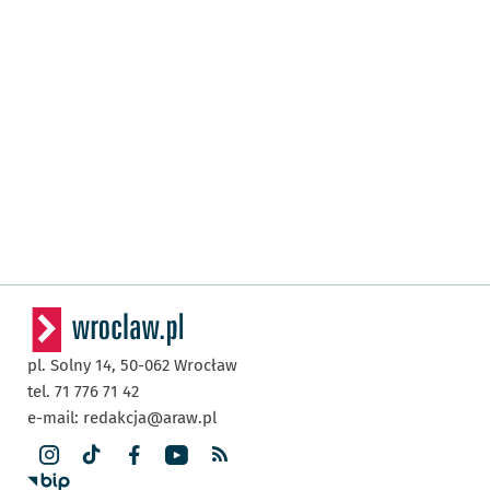
pl. Solny 14,
50-062
Wrocław
tel. 71 776 71 42
e-mail:
redakcja@araw.pl