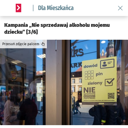
Wróć 
Serwis informacyjny wroclaw.pl podserwis: Dla mieszkańca
Kampania „Nie sprzedawaj alkoholu mojemu
dziecku” [3/6]
Przesuń zdjęcie palcem