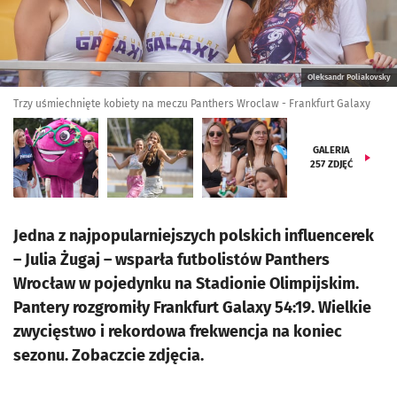
Oleksandr Poliakovsky
Trzy uśmiechnięte kobiety na meczu Panthers Wroclaw - Frankfurt Galaxy
GALERIA
257
ZDJĘĆ
Jedna z najpopularniejszych polskich influencerek
– Julia Żugaj – wsparła futbolistów Panthers
Wrocław w pojedynku na Stadionie Olimpijskim.
Pantery rozgromiły Frankfurt Galaxy 54:19. Wielkie
zwycięstwo i rekordowa frekwencja na koniec
sezonu. Zobaczcie zdjęcia.