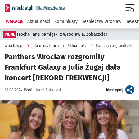
Serwis informacyjny wroclaw.pl podserwis: Dla mieszkańca
Menu
WAKACJE
Aktualności
Komunikaty
Bezpieczny Wrocław
Inwest
PILNE
Trochę inne pamiątki z Wrocławia. Zobaczcie!
wroclaw.pl
Dla mieszkańca
Aktualności
Pantery rozgromiły Frankf
Panthers Wroclaw rozgromiły
Frankfurt Galaxy a Julia Żugaj dała
koncert [REKORD FREKWENCJI]
Data publikacji:
Autor:
artykuł
18.08.2024 18:00 |
Jarek Ratajczak
Udostępnij
Kliknij, aby zobaczyć galerię