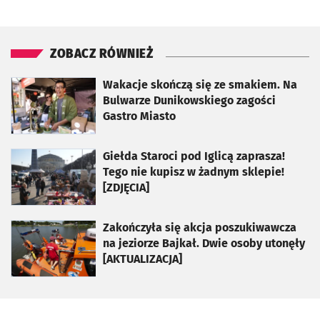
ZOBACZ RÓWNIEŻ
otworzy się w nowej karcie
Wakacje skończą się ze smakiem. Na
Bulwarze Dunikowskiego zagości
Gastro Miasto
otworzy się w nowej karcie
Giełda Staroci pod Iglicą zaprasza!
Tego nie kupisz w żadnym sklepie!
[ZDJĘCIA]
otworzy się w nowej karcie
Zakończyła się akcja poszukiwawcza
na jeziorze Bajkał. Dwie osoby utonęły
[AKTUALIZACJA]