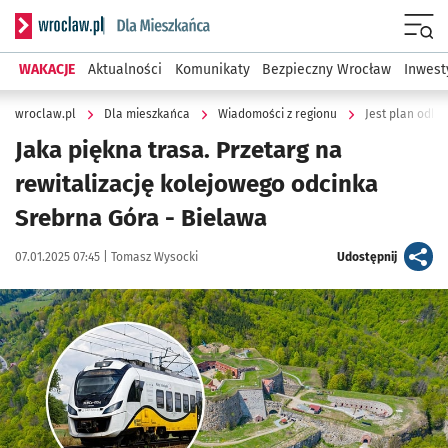
Serwis informacyjny wroclaw.pl podserwis: Dla mieszkańca
Menu
WAKACJE
Aktualności
Komunikaty
Bezpieczny Wrocław
Inwest
wroclaw.pl
Dla mieszkańca
Wiadomości z regionu
Jest plan odbu
Jaka piękna trasa. Przetarg na
rewitalizację kolejowego odcinka
Srebrna Góra - Bielawa
Data publikacji:
Autor:
artykuł
07.01.2025 07:45 |
Tomasz Wysocki
Udostępnij
Kliknij, aby powiększyć