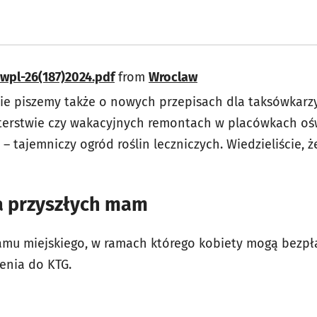
awpl-26(187)2024.pdf
from
Wroclaw
e piszemy także o nowych przepisach dla taksówkarzy,
terstwie czy wakacyjnych remontach w placówkach oś
tajemniczy ogród roślin leczniczych. Wiedzieliście, że
a przyszłych mam
ramu miejskiego, w ramach którego kobiety mogą bezp
nia do KTG.