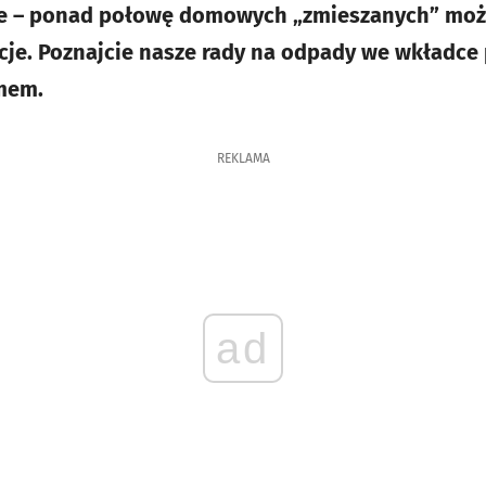
ce – ponad połowę domowych „zmieszanych” możn
cje. Poznajcie nasze rady na odpady we wkładce
mem.
REKLAMA
ad