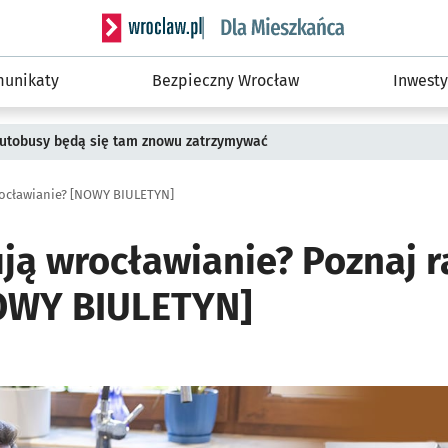
Serwis informacyjny wroclaw.pl podserwis: Dla
unikaty
Bezpieczny Wrocław
Inwesty
 Autobusy będą się tam znowu zatrzymywać
rocławianie? [NOWY BIULETYN]
ują wrocławianie? Poznaj 
OWY BIULETYN]