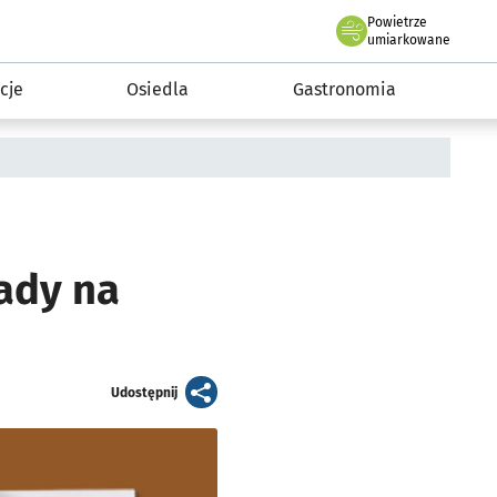
Powietrze
we Wrocławiu
 mieszkańca
umiarkowane
cje
Osiedla
Gastronomia
rady na
artykuł
Udostępnij