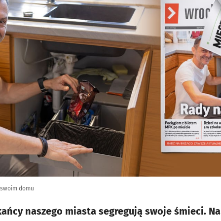
w swoim domu
kańcy naszego miasta segregują swoje śmieci. Na