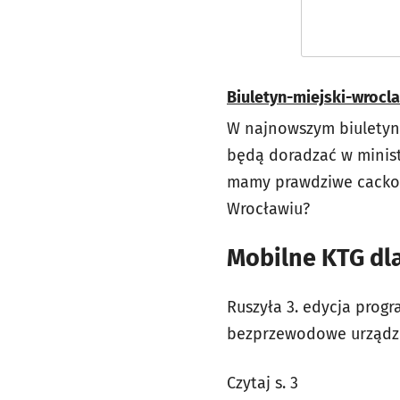
Biuletyn-miejski-wrocl
W najnowszym biuletyni
będą doradzać w minis
mamy prawdziwe cacko – 
Wrocławiu?
Mobilne KTG dl
Ruszyła 3. edycja prog
bezprzewodowe urządze
Czytaj s. 3