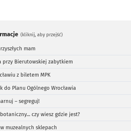
ormacje
(kliknij, aby przejść)
przyszłych mam
la przy Bierutowskiej zabytkiem
cławiu z biletem MPK
ek do Planu Ogólnego Wrocławia
arnuj – segreguj!
otaniczny... czy wiesz gdzie jest?
 w muzealnych sklepach