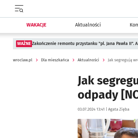
Menu główne portalu wroclaw.pl
WAKACJE
Aktualności
Kom
WAŻNE
Zakończenie remontu przystanku "pl. Jana Pawła II".
wroclaw.pl
Dla mieszkańca
Aktualności
Jak segregują w
Jak segreg
odpady [N
Data publikacji:
Autor:
03.07.2024 13:41 |
Agata Zięba
Kliknij, aby powiększyć