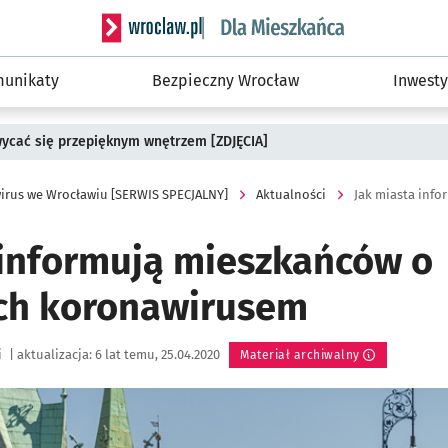
Serwis informacyjny wroclaw.pl podserwis: Dla
unikaty
Bezpieczny Wrocław
Inwesty
wycać się przepięknym wnętrzem [ZDJĘCIA]
irus we Wrocławiu [SERWIS SPECJALNY]
Aktualności
Jak miasta inf
 informują mieszkańców o
ch koronawirusem
i
|
aktualizacja:
6 lat temu, 25.04.2020
Materiał archiwalny