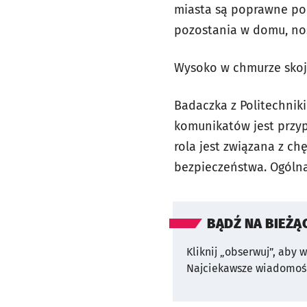
miasta są poprawne pod
pozostania w domu, nos
Wysoko w chmurze skoja
Badaczka z Politechnik
komunikatów jest przyp
rola jest związana z 
bezpieczeństwa. Ogóln
BĄDŹ NA BIEŻĄ
Kliknij „obserwuj”, aby 
Najciekawsze wiadomośc