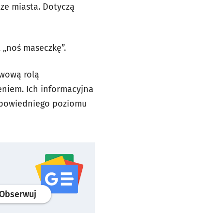
ze miasta. Dotyczą
, „noś maseczkę”.
awową rolą
eniem. Ich informacyjna
odpowiedniego poziomu
profil
google news
serwisu wroclaw.pl
Obserwuj