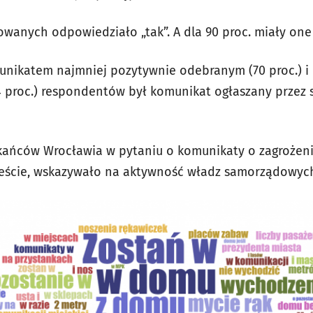
towanych odpowiedziało „tak”. A dla 90 proc. miały on
unikatem najmniej pozytywnie odebranym (70 proc.) i 
 proc.) respondentów był komunikat ogłaszany przez st
kańców Wrocławia w pytaniu o komunikaty o zagrożen
mieście, wskazywało na aktywność władz samorządowych