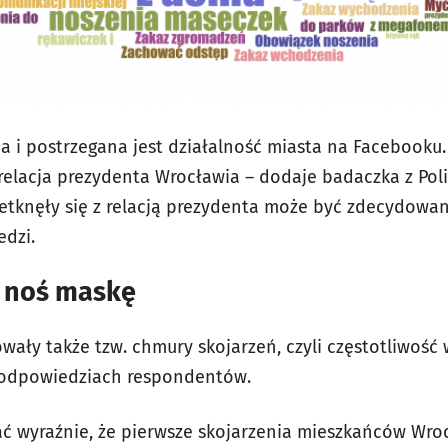
a i postrzegana jest działalność miasta na Facebooku
relacja prezydenta Wrocławia – dodaje badaczka z Poli
zetknęły się z relacją prezydenta może być zdecydowan
dzi.
 noś maskę
owały także tzw. chmury skojarzeń, czyli częstotliwoś
 odpowiedziach respondentów.
ać wyraźnie, że pierwsze skojarzenia mieszkańców Wr