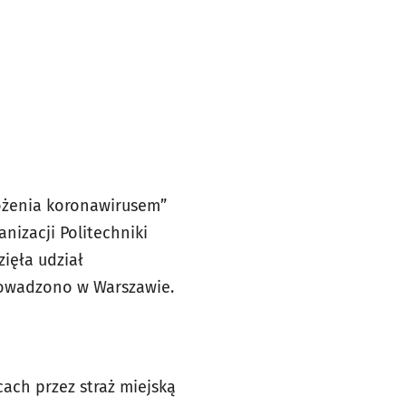
ożenia koronawirusem”
nizacji Politechniki
ięła udział
owadzono w Warszawie.
ach przez straż miejską