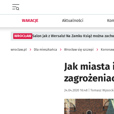
Menu główne portalu wroclaw.pl
WAKACJE
Aktualności
Kom
WROCŁAW
Salon jak z Wersalu! Na Zamku Książ można zach
wroclaw.pl
Dla mieszkańca
Wrocław się szczepi
Koronaw
Jak miasta
zagrożenia
Data publikacji:
Autor:
24.04.2020 16:48 |
Tomasz Wysock
Kliknij, aby powiększyć