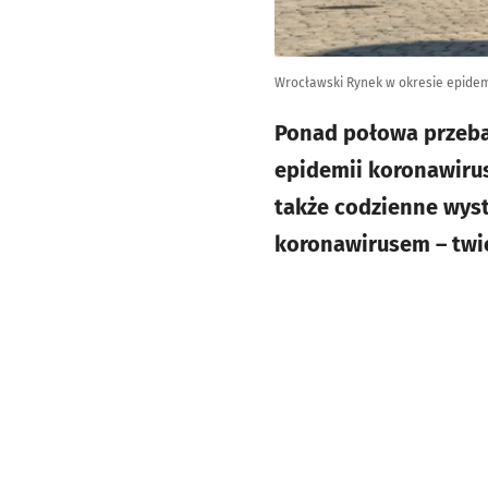
Wrocławski Rynek w okresie epidem
Ponad połowa przeba
epidemii koronawirus
także codzienne wyst
koronawirusem – twie