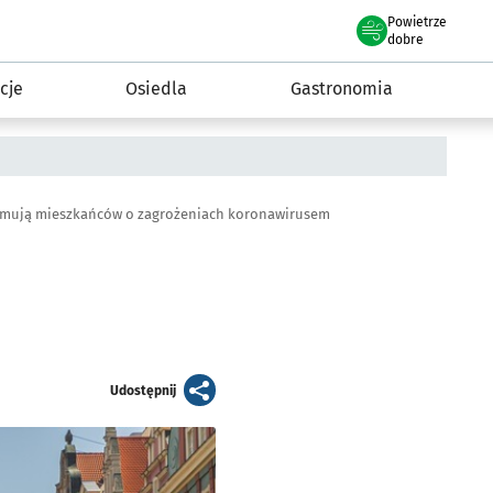
Powietrze
we Wrocławiu
 mieszkańca
dobre
cje
Osiedla
Gastronomia
ormują mieszkańców o zagrożeniach koronawirusem
artykuł
Udostępnij