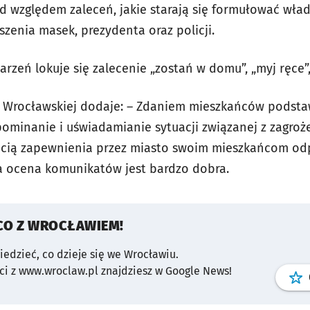
 względem zaleceń, jakie starają się formułować wład
zenia masek, prezydenta oraz policji.
rzeń lokuje się zalecenie „zostań w domu”, „myj ręce”
i Wrocławskiej dodaje: – Zdaniem mieszkańców podst
ominanie i uświadamianie sytuacji związanej z zagroż
chęcią zapewnienia przez miasto swoim mieszkańcom 
a ocena komunikatów jest bardzo dobra.
CO Z WROCŁAWIEM!
wiedzieć, co dzieje się we Wrocławiu.
i z www.wroclaw.pl znajdziesz w Google News!