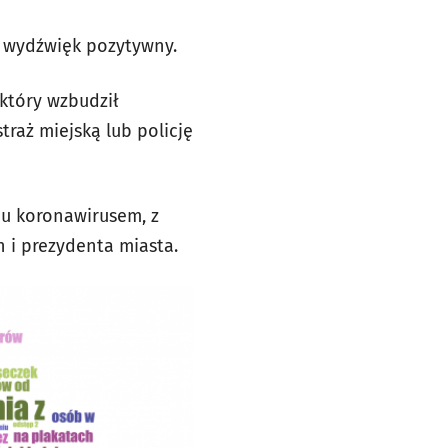
e wydźwięk pozytywny.
który wzbudził
raż miejską lub policję
iu koronawirusem, z
 i prezydenta miasta.