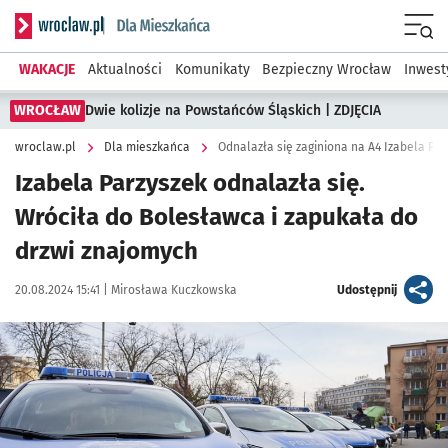
Serwis informacyjny wroclaw.pl podserwis: Dla mieszkańca
Menu
WAKACJE
Aktualności
Komunikaty
Bezpieczny Wrocław
Inwest
WROCŁAW
Dwie kolizje na Powstańców Śląskich | ZDJĘCIA
wroclaw.pl
Dla mieszkańca
Odnalazła się zaginiona na A4 Izabela Par
Izabela Parzyszek odnalazła się.
Wróciła do Bolesławca i zapukała do
drzwi znajomych
Data publikacji:
Autor:
artykuł
20.08.2024 15:41 |
Mirosława Kuczkowska
Udostępnij
Kliknij, aby powiększyć