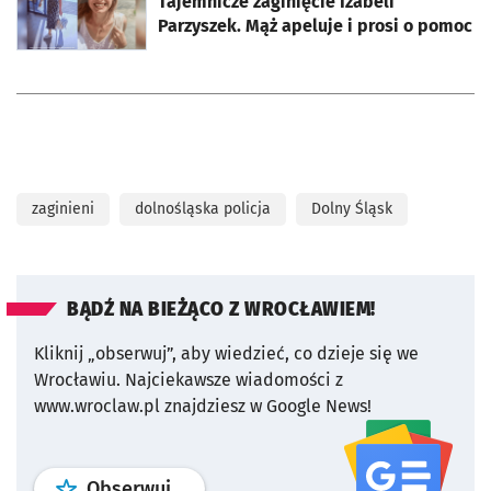
Tajemnicze zaginięcie Izabeli
Parzyszek. Mąż apeluje i prosi o pomoc
zaginieni
dolnośląska policja
Dolny Śląsk
BĄDŹ NA BIEŻĄCO Z WROCŁAWIEM!
Kliknij „obserwuj”, aby wiedzieć, co dzieje się we
Wrocławiu.
Najciekawsze wiadomości z
www.wroclaw.pl znajdziesz w Google News!
profil
google news
serwisu wroclaw
Obserwuj