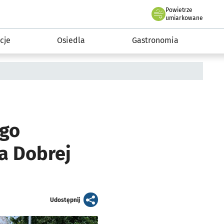
Powietrze
we Wrocławiu
 mieszkańca
umiarkowane
cje
Osiedla
Gastronomia
ugo
a Dobrej
artykuł
Udostępnij