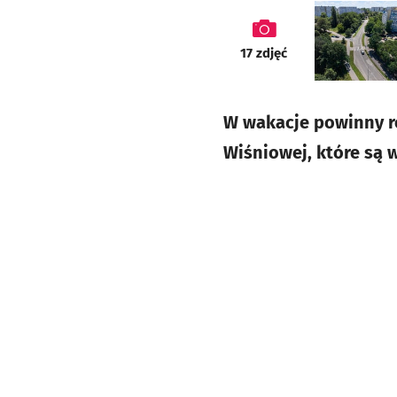
galeria
17
zdjęć
W wakacje powinny ro
Wiśniowej, które są 