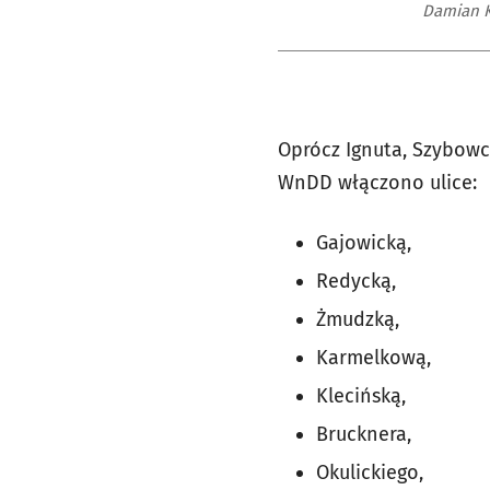
Damian K
Oprócz Ignuta, Szybow
WnDD włączono ulice:
Gajowicką,
Redycką,
Żmudzką,
Karmelkową,
Klecińską,
Brucknera,
Okulickiego,