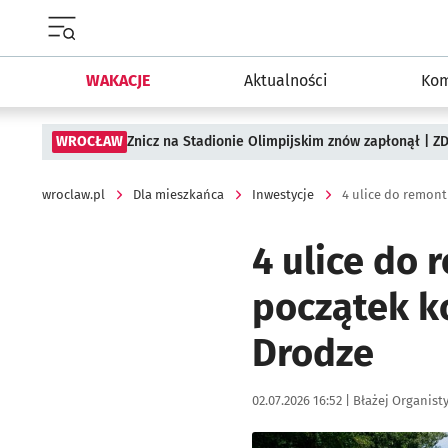
Menu główne portalu wroclaw.pl
WAKACJE
Aktualności
Kom
WROCŁAW
Znicz na Stadionie Olimpijskim znów zapłonął | ZD
wroclaw.pl
Dla mieszkańca
Inwestycje
4 ulice do remont
4 ulice do
początek k
Drodze
Data publikacji:
Autor:
02.07.2026 16:52 |
Błażej Organist
Kliknij, aby zobaczyć galer