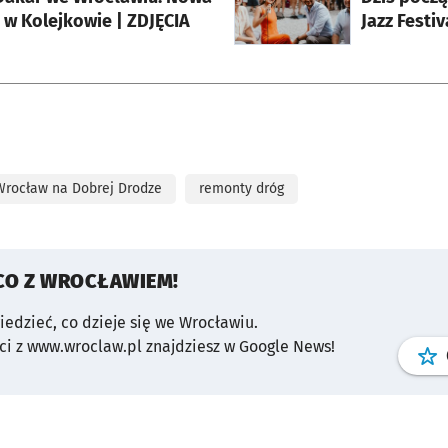
 w Kolejkowie | ZDJĘCIA
Jazz Festiv
Wrocław na Dobrej Drodze
remonty dróg
CO Z WROCŁAWIEM!
wiedzieć, co dzieje się we Wrocławiu.
i z www.wroclaw.pl znajdziesz w Google News!