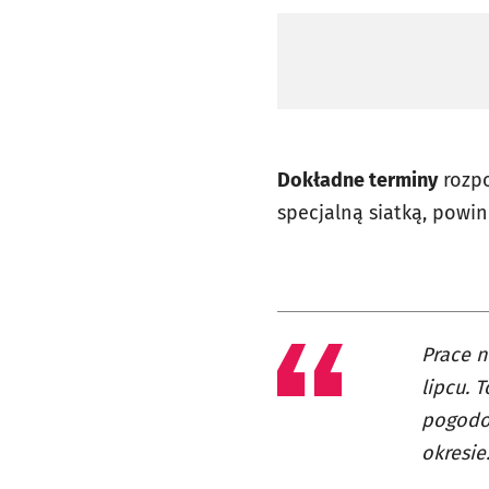
Dokładne terminy
rozpo
specjalną siatką, pow
Prace n
lipcu. 
pogodo
okresie