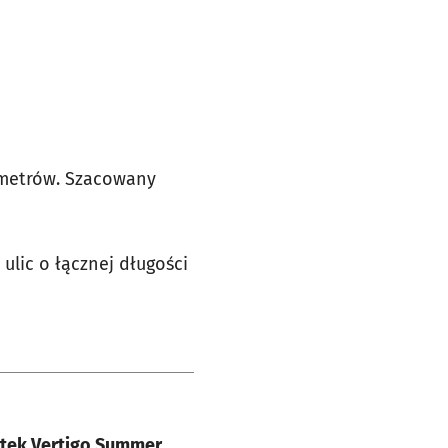
ometrów. Szacowany
lic o łącznej długości
e
ątek Vertigo Summer