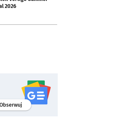
al 2026
profil
google news
serwisu wroclaw.pl
Obserwuj