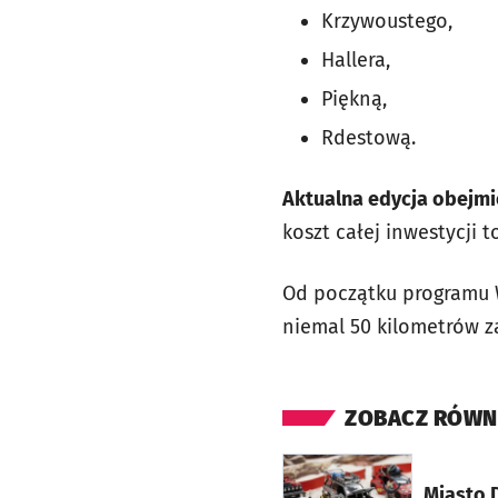
Krzywoustego,
Hallera,
Piękną,
Rdestową.
Aktualna edycja obejmie
koszt całej inwestycji t
Od początku programu 
niemal 50 kilometrów za
ZOBACZ RÓWN
otworzy się w nowej ka
Miasto 