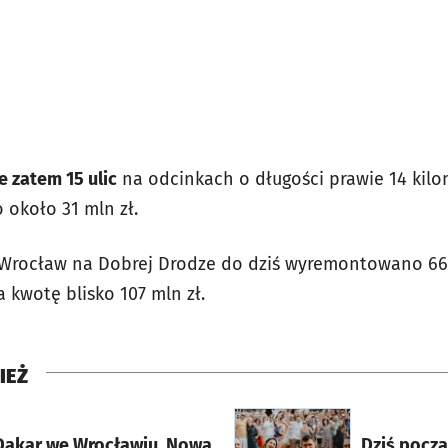
 zatem 15 ulic
na odcinkach o długości prawie 14 kil
o około 31 mln zł.
Wrocław na Dobrej Drodze do dziś wyremontowano 66 u
 kwotę blisko 107 mln zł.
IEŻ
rcie
otworzy się w nowej karci
Dakar we Wrocławiu. Nowa
Dziś pocz