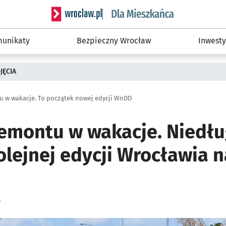
Serwis informacyjny wroclaw.pl podserwis: Dla
unikaty
Bezpieczny Wrocław
Inwesty
JĘCIA
u w wakacje. To początek nowej edycji WnDD
 remontu w wakacje. Niedł
olejnej edycji Wrocławia n
y
ię