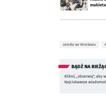
makieta
osiedla we Wrocławiu
BĄDŹ NA BIEŻĄ
Kliknij „obserwuj”, aby 
Najciekawsze wiadomośc