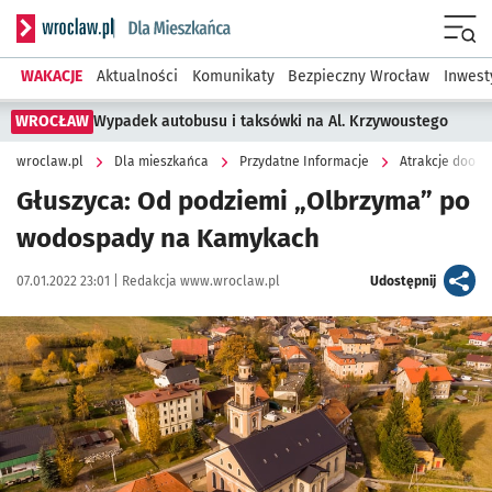
Serwis informacyjny wroclaw.pl podserwis: Dla mieszkańca
Menu
WAKACJE
Aktualności
Komunikaty
Bezpieczny Wrocław
Inwest
WROCŁAW
Wypadek autobusu i taksówki na Al. Krzywoustego
wroclaw.pl
Dla mieszkańca
Przydatne Informacje
Atrakcje dooko
Głuszyca: Od podziemi „Olbrzyma” po
wodospady na Kamykach
Data publikacji:
Autor:
artykuł
07.01.2022 23:01 |
Redakcja www.wroclaw.pl
Udostępnij
Kliknij, aby powiększyć