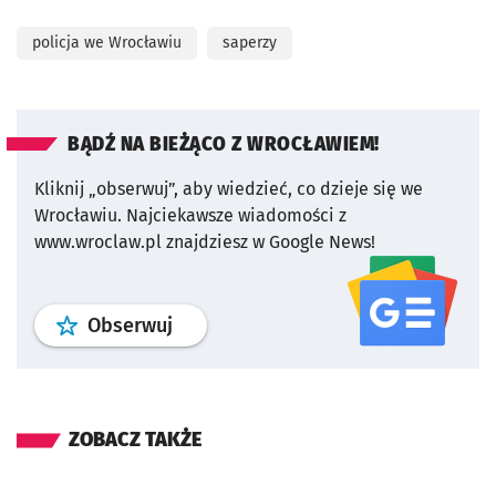
policja we Wrocławiu
saperzy
BĄDŹ NA BIEŻĄCO Z WROCŁAWIEM!
Kliknij „obserwuj”, aby wiedzieć, co dzieje się we
Wrocławiu.
Najciekawsze wiadomości z
www.wroclaw.pl znajdziesz w Google News!
profil
google news
serwisu wroclaw
Obserwuj
ZOBACZ TAKŻE