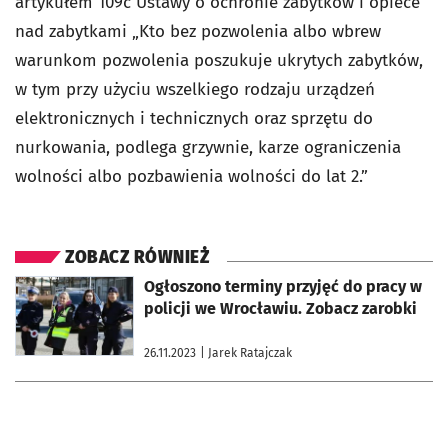
artykułem 109c Ustawy o ochronie zabytków i opiece
nad zabytkami „Kto bez pozwolenia albo wbrew
warunkom pozwolenia poszukuje ukrytych zabytków,
w tym przy użyciu wszelkiego rodzaju urządzeń
elektronicznych i technicznych oraz sprzętu do
nurkowania, podlega grzywnie, karze ograniczenia
wolności albo pozbawienia wolności do lat 2.”
ZOBACZ RÓWNIEŻ
otworzy się w nowej karcie
Ogłoszono terminy przyjęć do pracy w
policji we Wrocławiu. Zobacz zarobki
26.11.2023
| Jarek Ratajczak