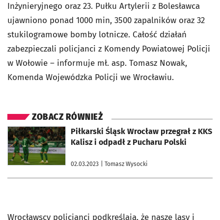
Inżynieryjnego oraz 23. Pułku Artylerii z Bolesławca
ujawniono ponad 1000 min, 3500 zapalników oraz 32
stukilogramowe bomby lotnicze. Całość działań
zabezpieczali policjanci z Komendy Powiatowej Policji
w Wołowie – informuje mł. asp. Tomasz Nowak,
Komenda Wojewódzka Policji we Wrocławiu.
ZOBACZ RÓWNIEŻ
otworzy się w nowej karcie
Piłkarski Śląsk Wrocław przegrał z KKS
Kalisz i odpadł z Pucharu Polski
02.03.2023
| Tomasz Wysocki
Wrocławscy policjanci podkreślają, że nasze lasy i