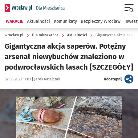
Serwis informacyjny wroclaw.pl podserwis: Dla mieszkańca
Menu
WAKACJE
Aktualności
Komunikaty
Bezpieczny Wrocław
Inwest
wroclaw.pl
Dla mieszkańca
Aktualności
Gigantyczna akcja saperów. Potężny
arsenał niewybuchów znaleziono w
podwrocławskich lasach [SZCZEGÓŁY]
Data publikacji:
Autor:
artykuł
02.03.2023 11:01 |
Jarek Ratajczak
Udostępnij
Kliknij, aby powiększyć