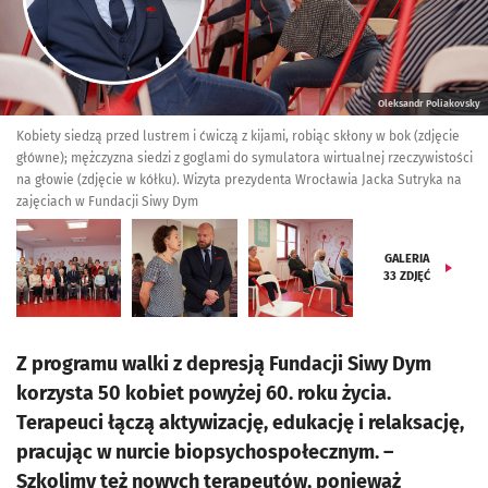
Oleksandr Poliakovsky
Kobiety siedzą przed lustrem i ćwiczą z kijami, robiąc skłony w bok (zdjęcie
główne); mężczyzna siedzi z goglami do symulatora wirtualnej rzeczywistości
na głowie (zdjęcie w kółku). Wizyta prezydenta Wrocławia Jacka Sutryka na
zajęciach w Fundacji Siwy Dym
GALERIA
33
ZDJĘĆ
Z programu walki z depresją Fundacji Siwy Dym
korzysta 50 kobiet powyżej 60. roku życia.
Terapeuci łączą aktywizację, edukację i relaksację,
pracując w nurcie biopsychospołecznym. –
Szkolimy też nowych terapeutów, ponieważ