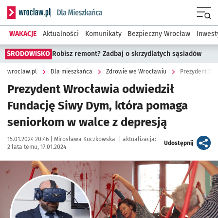
Serwis informacyjny wroclaw.pl podserwis: Dla mieszkańca
Menu
WAKACJE
Aktualności
Komunikaty
Bezpieczny Wrocław
Inwest
ŚRODOWISKO
Robisz remont? Zadbaj o skrzydlatych sąsiadów
wroclaw.pl
Dla mieszkańca
Zdrowie we Wrocławiu
Prezydent Wrocławia odwiedził
Fundację Siwy Dym, która pomaga
seniorkom w walce z depresją
Data publikacji:
Autor:
15.01.2024 20:46 |
Mirosława Kuczkowska
|
aktualizacja:
artykuł
Udostępnij
2 lata temu, 17.01.2024
Kliknij, aby zobaczyć galerię