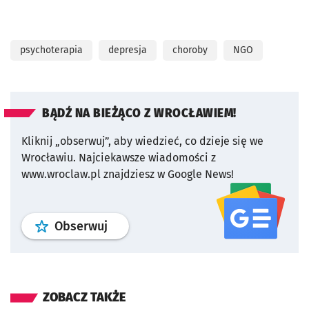
psychoterapia
depresja
choroby
NGO
BĄDŹ NA BIEŻĄCO Z WROCŁAWIEM!
Kliknij „obserwuj”, aby wiedzieć, co dzieje się we
Wrocławiu.
Najciekawsze wiadomości z
www.wroclaw.pl znajdziesz w Google News!
profil
google news
serwisu wroclaw
Obserwuj
ZOBACZ TAKŻE