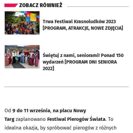
ZOBACZ RÓWNIEŻ
otworzy się w nowej karcie
Trwa Festiwal Krasnoludków 2023
[PROGRAM, ATRAKCJE, NOWE ZDJĘCIA]
otworzy się w nowej karcie
Świętuj z nami, seniorami! Ponad 150
wydarzeń [PROGRAM DNI SENIORA
2022]
Od
9 do 11 września
,
na placu Nowy
Targ
zaplanowano
Festiwal Pierogów Świata
. To
idealna okazja, by spróbować pierogów z różnych