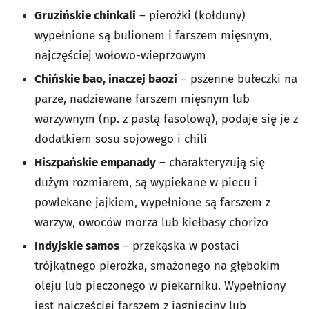
Gruzińskie chinkali
– pierożki (kołduny)
wypełnione są bulionem i farszem mięsnym,
najczęściej wołowo-wieprzowym
Chińskie bao, inaczej baozi
– pszenne bułeczki na
parze, nadziewane farszem mięsnym lub
warzywnym (np. z pastą fasolową), podaje się je z
dodatkiem sosu sojowego i chili
Hiszpańskie empanady
– charakteryzują się
dużym rozmiarem, są wypiekane w piecu i
powlekane jajkiem, wypełnione są farszem z
warzyw, owoców morza lub kiełbasy chorizo
Indyjskie samos
– przekąska w postaci
trójkątnego pierożka, smażonego na głębokim
oleju lub pieczonego w piekarniku. Wypełniony
jest najczęściej farszem z jagnięciny lub