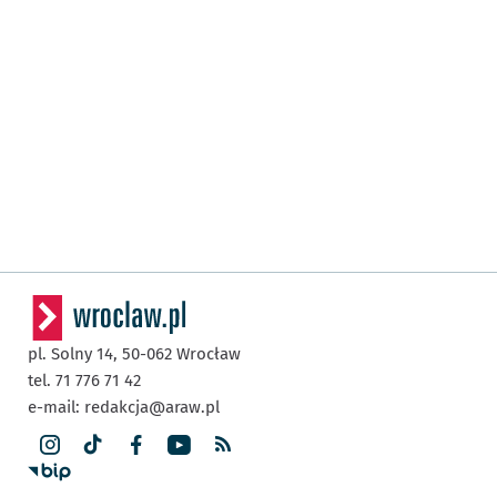
pl. Solny 14,
50-062
Wrocław
tel. 71 776 71 42
e-mail:
redakcja@araw.pl