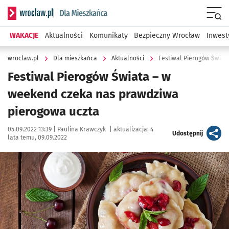
Serwis informacyjny wroclaw.pl podserwis: Dla mieszkańca
Menu
WAKACJE
Aktualności
Komunikaty
Bezpieczny Wrocław
Inwest
wroclaw.pl
Dla mieszkańca
Aktualności
Festiwal Pierogów Świat
Festiwal Pierogów Świata – w
weekend czeka nas prawdziwa
pierogowa uczta
Data publikacji:
Autor:
05.09.2022 13:39 |
Paulina Krawczyk
|
aktualizacja:
4
artykuł
Udostępnij
lata temu, 09.09.2022
Kliknij, aby powiększyć