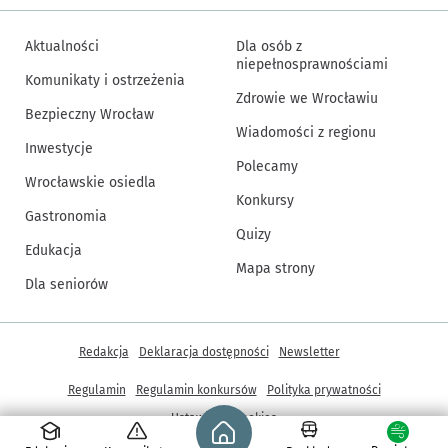
Aktualności
Dla osób z
niepełnosprawnościami
Komunikaty i ostrzeżenia
Zdrowie we Wrocławiu
Bezpieczny Wrocław
Wiadomości z regionu
Inwestycje
Polecamy
Wrocławskie osiedla
Konkursy
Gastronomia
Quizy
Edukacja
Mapa strony
Dla seniorów
Inne informacje
Redakcja
Deklaracja dostępności
Newsletter
Regulamin
Regulamin konkursów
Polityka prywatności
Strona główna - wroclaw.pl
Ustawienia cookies