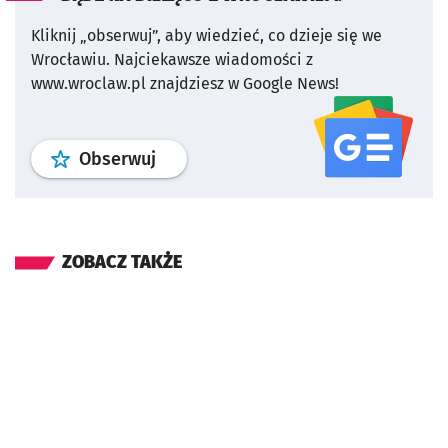
Kliknij „obserwuj”, aby wiedzieć, co dzieje się we
Wrocławiu.
Najciekawsze wiadomości z
www.wroclaw.pl znajdziesz w Google News!
profil
google news
serwisu wroclaw
Obserwuj
ZOBACZ TAKŻE