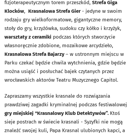
fizjoterapeutycznym torem przeszkód,
Strefa Giga
Klocków
,
Krasnalowa Strefa Gier
-
jedyne w swoim
rodzaju gry wielkoformatowe, gigantyczne memory,
stoły do gry, krzyżówka, sudoku czy kółko i krzyżyk,
warsztaty z ceramiki
podczas których stworzycie
własnoręcznie zdobione, mozaikowe arcydzieło,
Krasnalowa Strefa Bajarzy
–
w ustronnym miejscu w
Parku czekać będzie chwila wytchnienia, gdzie będzie
można usiąść i posłuchać bajek czytanych przez
wrocławskich aktorów Teatru Muzycznego Capitol.
Zapraszamy wszystkie krasnale do rozwiązania
prawdziwej zagadki kryminalnej podczas festiwalowej
gry miejskiej
"Krasnalowy Klub Detektywów”.
Ktoś
sieje postrach w świecie krasnali - Syzyfki nie mogą
znaleźć swojej kuli, Papa Krasnal ulubionych kapci, a