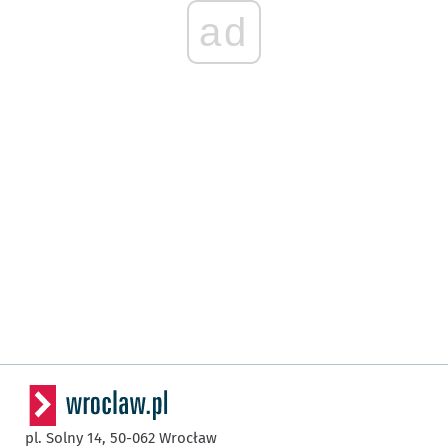
ad
pl. Solny 14,
50-062
Wrocław