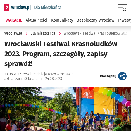
Serwis informacyjny wroclaw.pl podserwis: Dla mieszkańca
Menu
WAKACJE
Aktualności
Komunikaty
Bezpieczny Wrocław
Inwest
wroclaw.pl
Dla mieszkańca
Wrocławski Festiwal Krasnoludków 2023. P
Wrocławski Festiwal Krasnoludków
2023. Program, szczegóły, zapisy –
sprawdź!
Data publikacji:
Autor:
23.08.2022 15:57 |
Redakcja www.wroclaw.pl
|
artykuł
Udostępnij
aktualizacja:
3 lata temu, 24.08.2023
Kliknij, aby zobaczyć galerię
Kliknij, aby powiększyć