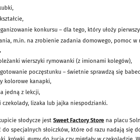
ubki,
ształcie,
rganizowanie konkursu – dla tego, który ułoży pierwsz
nia, m.in. na zrobienie zadania domowego, pomoc w n
,
leżanki wierszyki rymowanki (z imionami kolegów),
gotowanie poczęstunku – świetnie sprawdzą się babecz
y kolorowe kanapki,
 jedną z lekcji,
 czekolady, lizaka lub jajka niespodzianki.
kupicie słodycze jest
Sweet Factory Store
na placu Sol
 do specjalnych słoiczków, które od razu nadają się d
anki, krówki, gumy do żucia czy migdały w czekoladzie. 