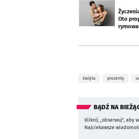
otworzy się w nowej ka
Życzeni
Oto pro
rymowa
święta
prezenty
u
BĄDŹ NA BIEŻĄ
Kliknij „obserwuj”, aby 
Najciekawsze wiadomośc