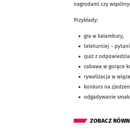
nagrodami czy wspólnyc
Przykłady:
gra w kalambury,
teleturniej – pytan
quiz z odpowiedziam
zabawa w gorące kr
rywalizacja w wiąz
konkurs na zjedzen
odgadywanie smakó
ZOBACZ RÓWN