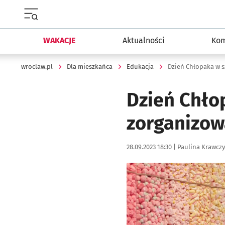
Menu główne portalu wroclaw.pl
WAKACJE
Aktualności
Kom
wroclaw.pl
Dla mieszkańca
Edukacja
Dzień Chło
zorganizowa
Data publikacji:
Autor:
28.09.2023 18:30 |
Paulina Krawcz
Kliknij, aby powiększyć