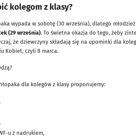
pić kolegom z klasy?
paka wypada w sobotę (
30 września), dlatego młodzie
ek (29 września)
.
To świetna okazja do tego, żeby zint
yczaj, że dziewczyny składają się na upominki dla kol
 Kobiet, czyli 8 marca.
wdzą?
hłopaka dla kolegów z klasy proponujemy:
,
,
 WF-u z nadrukiem,