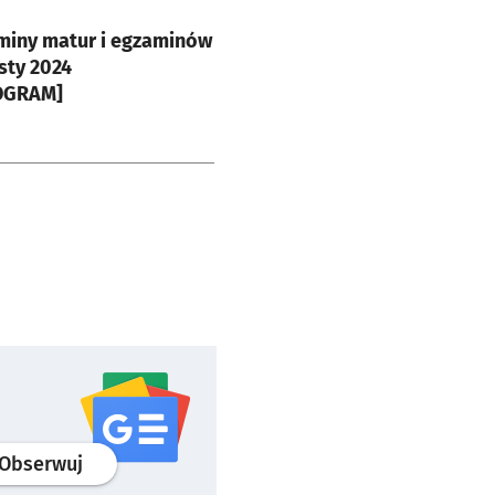
e
miny matur i egzaminów
sty 2024
OGRAM]
profil
google news
serwisu wroclaw.pl
Obserwuj