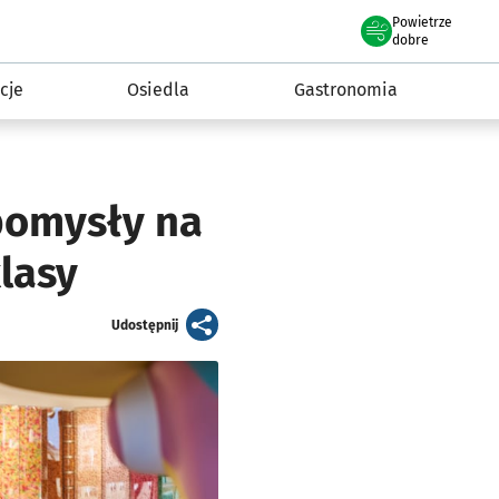
Powietrze
we Wrocławiu
 mieszkańca
dobre
cje
Osiedla
Gastronomia
 pomysły na
klasy
artykuł
Udostępnij