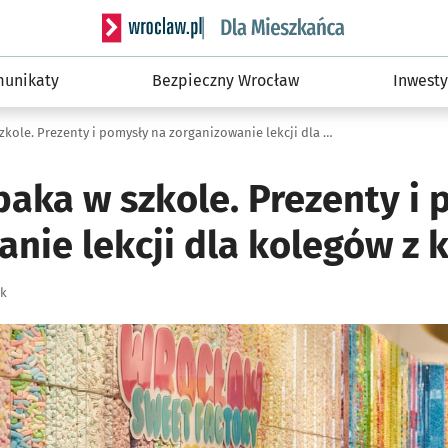
Serwis informacyjny wroclaw.pl podserwis: Dla
unikaty
Bezpieczny Wrocław
Inwesty
Dzień Chłopaka w szkole. Prezenty i pomysły na zorganizowanie lekcji dla kolegów z klasy
paka w szkole. Prezenty i
nie lekcji dla kolegów z 
yk