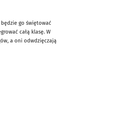
ż będzie go świętować
egrować całą klasę. W
egów, a oni odwdzięczają