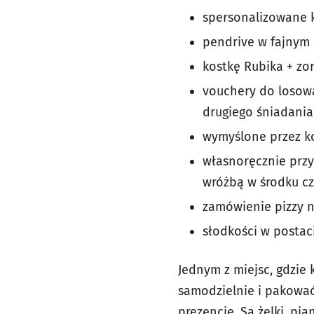
spersonalizowane k
pendrive w fajnym k
kostkę Rubika + zo
vouchery do losowa
drugiego śniadania
wymyślone przez ko
własnoręcznie przy
wróżbą w środku cz
zamówienie pizzy na
słodkości w postaci
Jednym z miejsc, gdzie 
samodzielnie i pakować
prezencie. Są żelki, pi