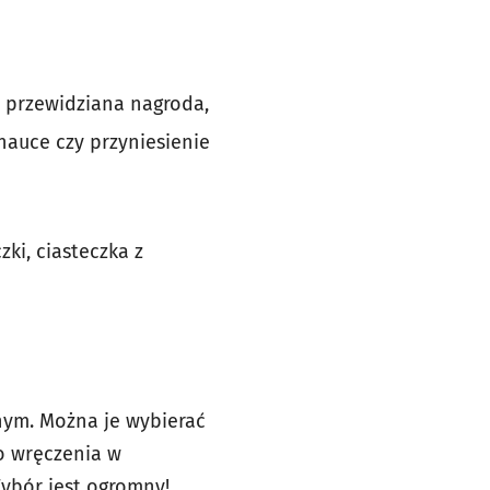
y przewidziana nagroda,
auce czy przyniesienie
ki, ciasteczka z
nym. Można je wybierać
o wręczenia w
Wybór jest ogromny!