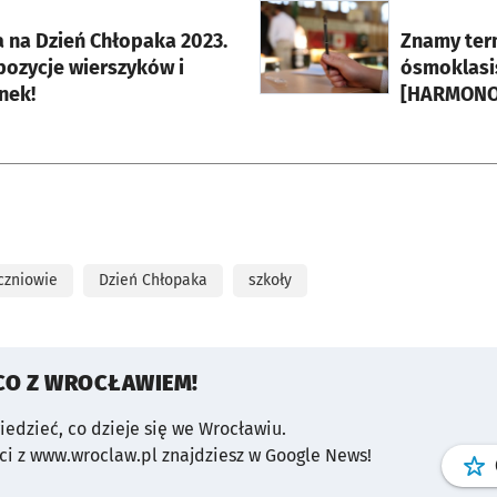
rcie
otworzy się w nowej karci
a na Dzień Chłopaka 2023.
Znamy ter
pozycje wierszyków i
ósmoklasi
nek!
[HARMON
czniowie
Dzień Chłopaka
szkoły
CO Z WROCŁAWIEM!
wiedzieć, co dzieje się we Wrocławiu.
i z www.wroclaw.pl znajdziesz w Google News!