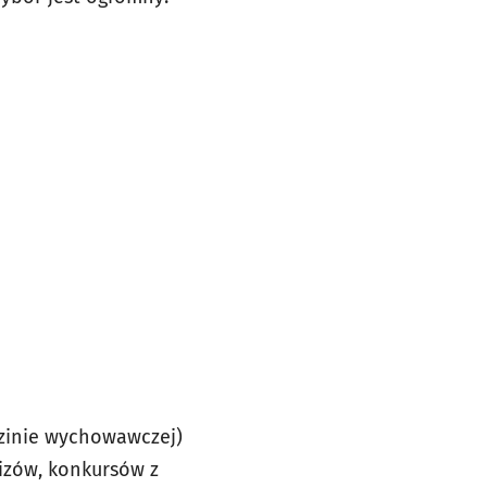
odzinie wychowawczej)
uizów, konkursów z