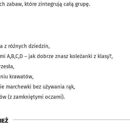
h zabaw, które zintegrują całą grupę.
ia z różnych dziedzin,
i A,B,C,D – jak dobrze znasz koleżanki z klasy?,
zesła,
aniu krawatów,
ie marchewki bez używania rąk,
w (z zamkniętymi oczami).
IEŻ