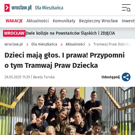
Serwis informacyjny wroclaw.pl podserwis: Dla mieszkańca
Menu
WAKACJE
Aktualności
Komunikaty
Bezpieczny Wrocław
Inwest
WROCŁAW
Dwie kolizje na Powstańców Śląskich | ZDJĘCIA
wroclaw.pl
Dla mieszkańca
Aktualności
Tramwaj Praw Dziecka, cz
Dzieci mają głos. I prawa! Przypomni
o tym Tramwaj Praw Dziecka
Data publikacji:
Autor:
artykuł
29.05.2025 11:29 |
Beata Turska
Udostępnij
Kliknij, aby powiększyć