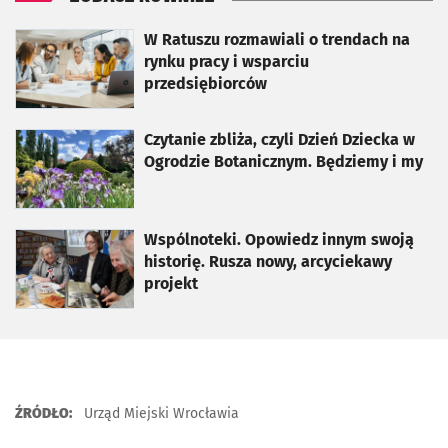
otworzy się w nowej karcie
W Ratuszu rozmawiali o trendach na
rynku pracy i wsparciu
przedsiębiorców
otworzy się w nowej karcie
Czytanie zbliża, czyli Dzień Dziecka w
Ogrodzie Botanicznym. Będziemy i my
otworzy się w nowej karcie
Wspólnoteki. Opowiedz innym swoją
historię. Rusza nowy, arcyciekawy
projekt
ŹRÓDŁO:
Urząd Miejski Wrocławia