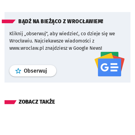
BĄDŹ NA BIEŻĄCO Z WROCŁAWIEM!
Kliknij „obserwuj”, aby wiedzieć, co dzieje się we
Wrocławiu.
Najciekawsze wiadomości z
www.wroclaw.pl znajdziesz w Google News!
profil
google news
serwisu wroclaw
Obserwuj
ZOBACZ TAKŻE