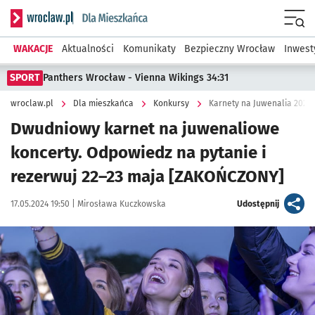
Serwis informacyjny wroclaw.pl podserwis: Dla mieszkańca
Menu
WAKACJE
Aktualności
Komunikaty
Bezpieczny Wrocław
Inwest
SPORT
Panthers Wrocław - Vienna Wikings 34:31
wroclaw.pl
Dla mieszkańca
Konkursy
Karnety na Juwenalia 202
Dwudniowy karnet na juwenaliowe
koncerty. Odpowiedz na pytanie i
rezerwuj 22–23 maja [ZAKOŃCZONY]
Data publikacji:
Autor:
artykuł
17.05.2024 19:50 |
Mirosława Kuczkowska
Udostępnij
Kliknij, aby powiększyć