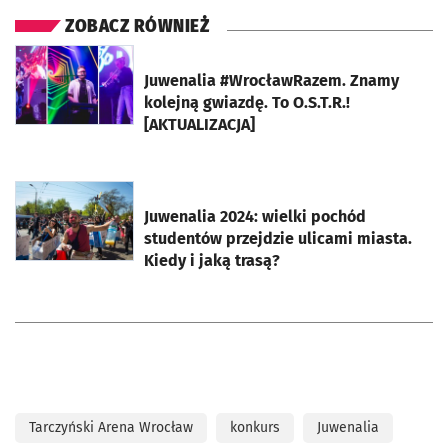
ZOBACZ RÓWNIEŻ
otworzy się w nowej karcie
Juwenalia #WrocławRazem. Znamy
kolejną gwiazdę. To O.S.T.R.!
[AKTUALIZACJA]
otworzy się w nowej karcie
Juwenalia 2024: wielki pochód
studentów przejdzie ulicami miasta.
Kiedy i jaką trasą?
Tarczyński Arena Wrocław
konkurs
Juwenalia