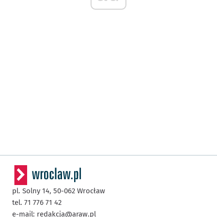
pl. Solny 14,
50-062
Wrocław
tel. 71 776 71 42
e-mail:
redakcja@araw.pl