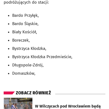
podróżujących do stacji:
Bardo Przyłęk,
Bardo Śląskie,
Biały Kościół,
Boreczek,
Bystrzyca Kłodzka,
Bystrzyca Kłodzka Przedmieście,
Długopole-Zdrój,
Domaszków,
ZOBACZ RÓWNIEŻ
otworzy się w nowej karcie
W Wilczycach pod Wrocławiem będą