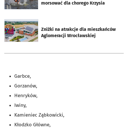
morsować dla chorego Krzysia
otworzy się w nowej karcie
Zniżki na atrakcje dla mieszkańców
Aglomeracji Wrocławskiej
Garbce,
Gorzanów,
Henryków,
Iwiny,
Kamieniec Ząbkowicki,
Kłodzko Główne,