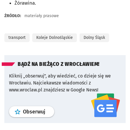
Żórawina.
ŹRÓDŁO:
materiały prasowe
transport
Koleje Dolnośląskie
Dolny Śląsk
BĄDŹ NA BIEŻĄCO Z WROCŁAWIEM!
Kliknij „obserwuj”, aby wiedzieć, co dzieje się we
Wrocławiu.
Najciekawsze wiadomości z
www.wroclaw.pl znajdziesz w Google News!
profil
google news
serwisu wroclaw
Obserwuj