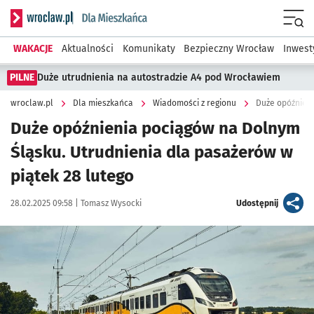
Serwis informacyjny wroclaw.pl podserwis: Dla mieszkańca
Menu
WAKACJE
Aktualności
Komunikaty
Bezpieczny Wrocław
Inwest
PILNE
Duże utrudnienia na autostradzie A4 pod Wrocławiem
wroclaw.pl
Dla mieszkańca
Wiadomości z regionu
Duże opóźnien
Duże opóźnienia pociągów na Dolnym
Śląsku. Utrudnienia dla pasażerów w
piątek 28 lutego
Data publikacji:
Autor:
artykuł
28.02.2025 09:58 |
Tomasz Wysocki
Udostępnij
Kliknij, aby powiększyć