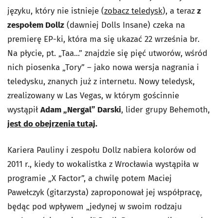
języku, który nie istnieje (
zobacz teledysk
), a teraz
z
zespołem Dollz
(dawniej Dolls Insane) czeka na
premierę EP-ki, która ma się ukazać 22 września br.
Na płycie, pt. „Taa...” znajdzie się pięć utworów, wśród
nich piosenka „Tory” – jako nowa wersja nagrania i
teledysku, znanych już z internetu. Nowy teledysk,
zrealizowany w Las Vegas, w którym gościnnie
wystąpił
Adam „Nergal” Darski
, lider grupy Behemoth,
jest do obejrzenia tutaj
.
Kariera Pauliny i zespołu Dollz nabiera kolorów od
2011 r., kiedy to wokalistka z Wrocławia wystąpiła w
programie „X Factor”, a chwilę potem Maciej
Pawełczyk (gitarzysta) zaproponował jej współpracę,
będąc pod wpływem „jedynej w swoim rodzaju