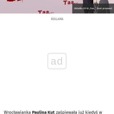
Okładka EP-ki „Taa...” (mat. prasowe)
REKLAMA
ad
Wrocławianka
Paulina Kut
zaśpiewała już kiedyś w