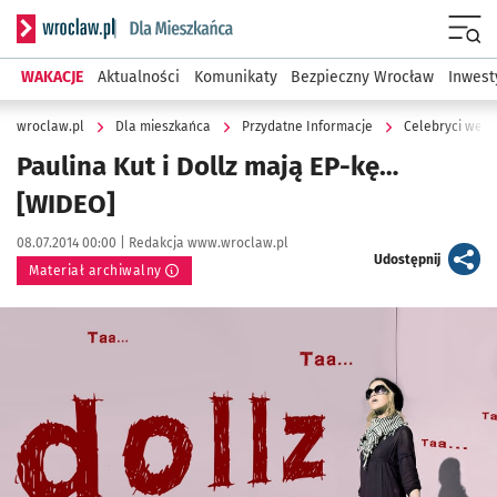
Serwis informacyjny wroclaw.pl podserwis: Dla mieszkańca
Menu
WAKACJE
Aktualności
Komunikaty
Bezpieczny Wrocław
Inwest
wroclaw.pl
Dla mieszkańca
Przydatne Informacje
Celebryci we W
Paulina Kut i Dollz mają EP-kę…
[WIDEO]
Data publikacji:
Autor:
08.07.2014 00:00 |
Redakcja www.wroclaw.pl
artykuł
Udostępnij
Materiał archiwalny
Kliknij, aby powiększyć