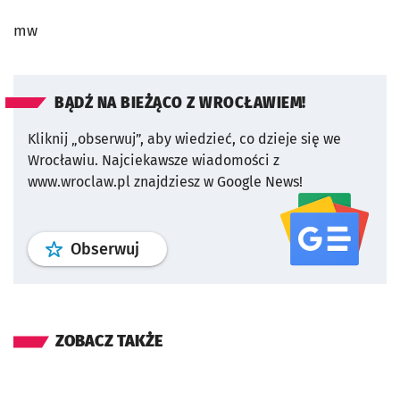
mw
BĄDŹ NA BIEŻĄCO Z WROCŁAWIEM!
Kliknij „obserwuj”, aby wiedzieć, co dzieje się we
Wrocławiu.
Najciekawsze wiadomości z
www.wroclaw.pl znajdziesz w Google News!
profil
google news
serwisu wroclaw
Obserwuj
ZOBACZ TAKŻE