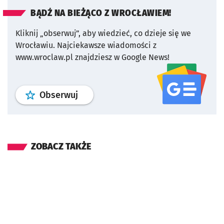
BĄDŹ NA BIEŻĄCO Z WROCŁAWIEM!
Kliknij „obserwuj”, aby wiedzieć, co dzieje się we
Wrocławiu.
Najciekawsze wiadomości z
www.wroclaw.pl znajdziesz w Google News!
profil
google news
serwisu wroclaw
Obserwuj
ZOBACZ TAKŻE