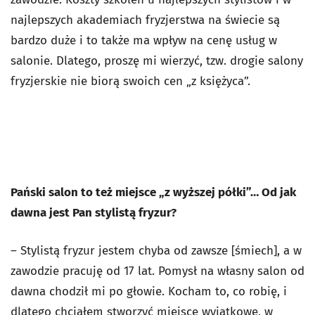
najlepszych akademiach fryzjerstwa na świecie są
bardzo duże i to także ma wpływ na cenę usług w
salonie. Dlatego, proszę mi wierzyć, tzw. drogie salony
fryzjerskie nie biorą swoich cen „z księżyca”.
Pański salon to też miejsce „z wyższej półki”… Od jak
dawna jest Pan stylistą fryzur?
– Stylistą fryzur jestem chyba od zawsze [śmiech], a w
zawodzie pracuję od 17 lat. Pomysł na własny salon od
dawna chodził mi po głowie. Kocham to, co robię, i
dlatego chciałem stworzyć miejsce wyjątkowe, w