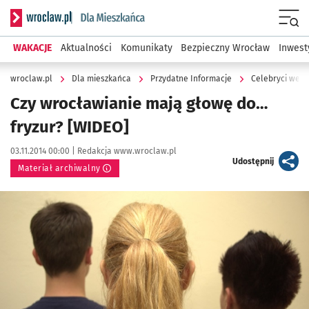
Serwis informacyjny wroclaw.pl podserwis: Dla mieszkańca
Menu
WAKACJE
Aktualności
Komunikaty
Bezpieczny Wrocław
Inwest
wroclaw.pl
Dla mieszkańca
Przydatne Informacje
Celebryci we W
Czy wrocławianie mają głowę do…
fryzur? [WIDEO]
Data publikacji:
Autor:
03.11.2014 00:00 |
Redakcja www.wroclaw.pl
artykuł
Udostępnij
Materiał archiwalny
Kliknij, aby powiększyć