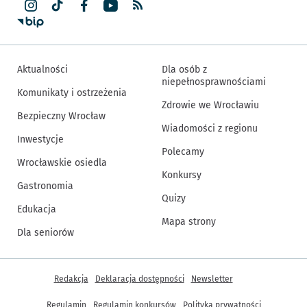
Aktualności
Dla osób z
niepełnosprawnościami
Komunikaty i ostrzeżenia
Zdrowie we Wrocławiu
Bezpieczny Wrocław
Wiadomości z regionu
Inwestycje
Polecamy
Wrocławskie osiedla
Konkursy
Gastronomia
Quizy
Edukacja
Mapa strony
Dla seniorów
Inne informacje
Redakcja
Deklaracja dostępności
Newsletter
Regulamin
Regulamin konkursów
Polityka prywatności