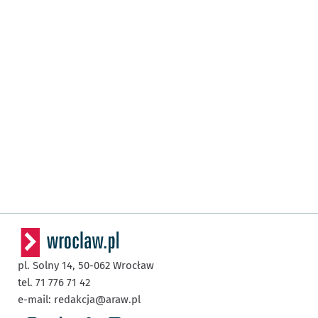
pl. Solny 14,
50-062
Wrocław
tel. 71 776 71 42
e-mail:
redakcja@araw.pl