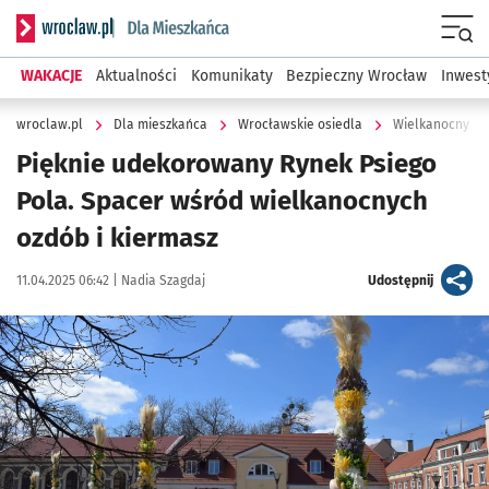
Serwis informacyjny wroclaw.pl podserwis: Dla mieszkańca
Menu
WAKACJE
Aktualności
Komunikaty
Bezpieczny Wrocław
Inwest
wroclaw.pl
Dla mieszkańca
Wrocławskie osiedla
Wielkanocny Ryn
Pięknie udekorowany Rynek Psiego
Pola. Spacer wśród wielkanocnych
ozdób i kiermasz
Data publikacji:
Autor:
artykuł
11.04.2025 06:42 |
Nadia Szagdaj
Udostępnij
Kliknij, aby zobaczyć galerię