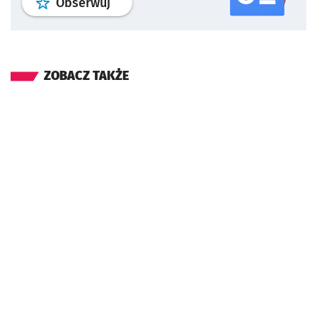
profil
google news
serwisu wroclaw
Obserwuj
ZOBACZ TAKŻE