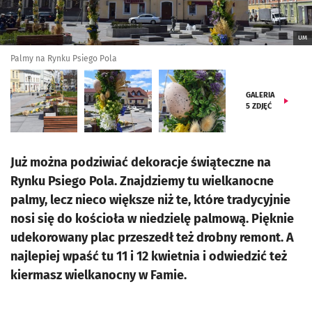
UM
Palmy na Rynku Psiego Pola
GALERIA
5
ZDJĘĆ
Już można podziwiać dekoracje świąteczne na
Rynku Psiego Pola. Znajdziemy tu wielkanocne
palmy, lecz nieco większe niż te, które tradycyjnie
nosi się do kościoła w niedzielę palmową. Pięknie
udekorowany plac przeszedł też drobny remont. A
najlepiej wpaść tu 11 i 12 kwietnia i odwiedzić też
kiermasz wielkanocny w Famie.