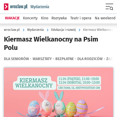
Serwis informacyjny wroclaw.pl podserwis: Wydarzenia
Menu
WAKACJE
Koncerty
Kino
Rozrywka
Teatr i opera
Na weekend
wroclaw.pl
Wydarzenia
Edukacja i rozwój
Kiermasz Wielkanocny 
Kiermasz Wielkanocny na Psim
Polu
DLA SENIORÓW
WARSZTATY
BEZPŁATNE
DLA RODZICÓW
ZAJĘCI
Kliknij, aby powiększyć