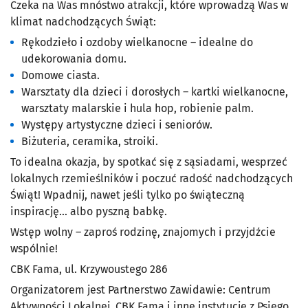
Czeka na Was mnóstwo atrakcji, które wprowadzą Was w
klimat nadchodzących Świąt:
Rękodzieło i ozdoby wielkanocne – idealne do
udekorowania domu.
Domowe ciasta.
Warsztaty dla dzieci i dorosłych – kartki wielkanocne,
warsztaty malarskie i hula hop, robienie palm.
Występy artystyczne dzieci i seniorów.
Biżuteria, ceramika, stroiki.
To idealna okazja, by spotkać się z sąsiadami, wesprzeć
lokalnych rzemieślników i poczuć radość nadchodzących
Świąt! Wpadnij, nawet jeśli tylko po świąteczną
inspirację… albo pyszną babkę.
Wstęp wolny – zaproś rodzinę, znajomych i przyjdźcie
wspólnie!
CBK Fama, ul. Krzywoustego 286
Organizatorem jest Partnerstwo Zawidawie: Centrum
Aktywności Lokalnej, CBK Fama i inne instytucje z Psiego