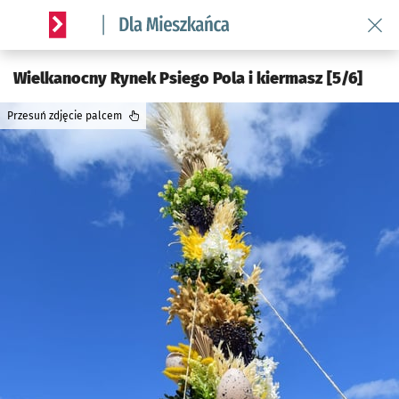
Wróć 
Serwis informacyjny wroclaw.pl podserwis: Dla mieszkańca
Wielkanocny Rynek Psiego Pola i kiermasz [5/6]
Przesuń zdjęcie palcem