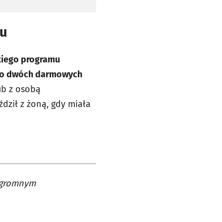
ku
skiego programu
do dwóch darmowych
ub z osobą
dził z żoną, gdy miała
 ogromnym