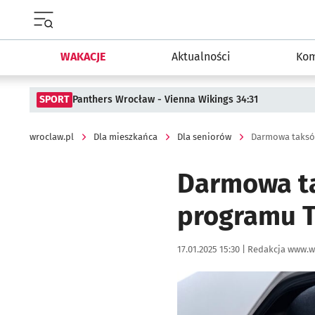
Menu główne portalu wroclaw.pl
WAKACJE
Aktualności
Kom
SPORT
Panthers Wrocław - Vienna Wikings 34:31
wroclaw.pl
Dla mieszkańca
Dla seniorów
Darmowa ta
programu T
Data publikacji:
Autor:
17.01.2025 15:30 |
Redakcja www.w
Kliknij, aby powiększyć