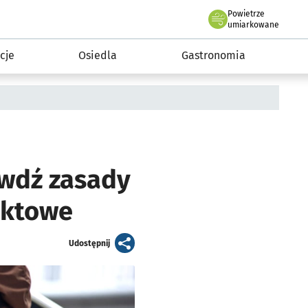
Powietrze
we Wrocławiu
 mieszkańca
umiarkowane
cje
Osiedla
Gastronomia
awdź zasady
aktowe
artykuł
Udostępnij