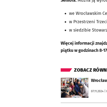
Seniora.
Można ją wyrob
we Wrocławskim Cen
w Przestrzeni Trzec
w siedzibie Stowarzy
Więcej informacji znajd
piątku w godzinach 8-1
ZOBACZ RÓWN
otworzy się w nowej karcie
Wrocław
07.11.2024
|