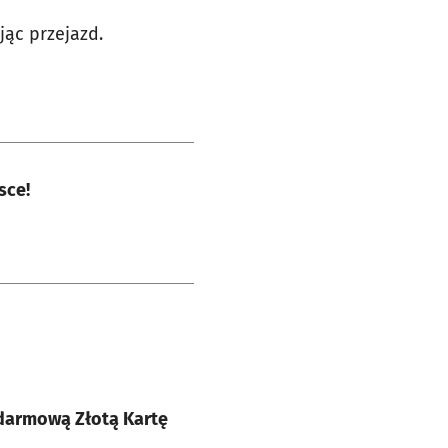
jąc przejazd.
sce!
 darmową Złotą Kartę