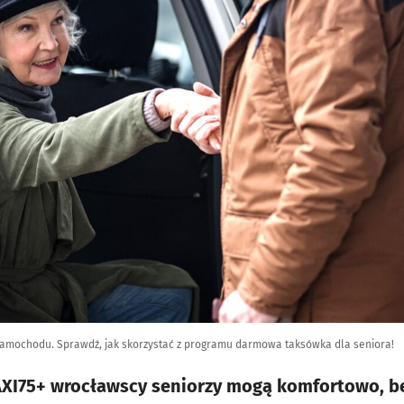
 samochodu. Sprawdź, jak skorzystać z programu darmowa taksówka dla seniora!
AXI75+ wrocławscy seniorzy mogą komfortowo, be