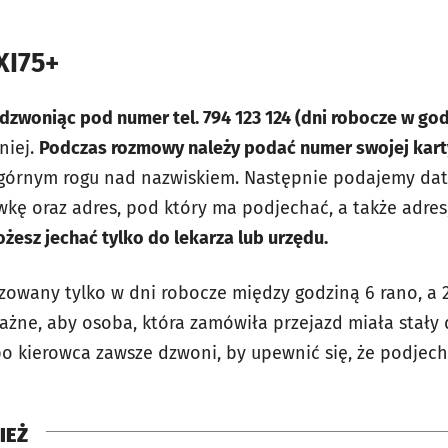
XI75+
zwoniąc pod numer tel. 794 123 124 (dni robocze w god
niej.
Podczas rozmowy należy podać numer swojej kart
górnym rogu nad nazwiskiem. Następnie podajemy datę
ę oraz adres, pod który ma podjechać, a także adres
ożesz jechać tylko do lekarza lub urzędu.
izowany tylko w dni robocze między godziną 6 rano, a 
ażne, aby osoba, która zamówiła przejazd miała stały 
bo kierowca zawsze dzwoni, by upewnić się, że podjech
IEŻ