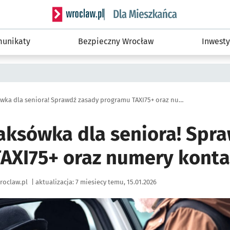
Serwis informacyjny wroclaw.pl podserwis: Dla
unikaty
Bezpieczny Wrocław
Inwesty
Darmowa taksówka dla seniora! Sprawdź zasady programu TAXI75+ oraz numery kontaktowe
ksówka dla seniora! Spr
AXI75+ oraz numery kont
roclaw.pl
|
aktualizacja:
7 miesiecy temu, 15.01.2026