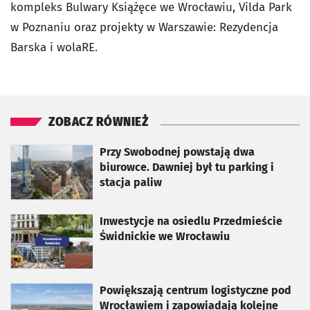
kompleks Bulwary Książęce we Wrocławiu, Vilda Park
w Poznaniu oraz projekty w Warszawie: Rezydencja
Barska i wolaRE.
ZOBACZ RÓWNIEŻ
otworzy się w nowej karcie
Przy Swobodnej powstają dwa
biurowce. Dawniej był tu parking i
stacja paliw
otworzy się w nowej karcie
Inwestycje na osiedlu Przedmieście
Świdnickie we Wrocławiu
otworzy się w nowej karcie
Powiększają centrum logistyczne pod
Wrocławiem i zapowiadają kolejne