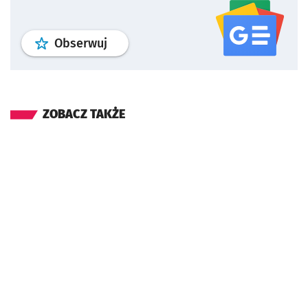
profil
google news
serwisu wroclaw
Obserwuj
ZOBACZ TAKŻE