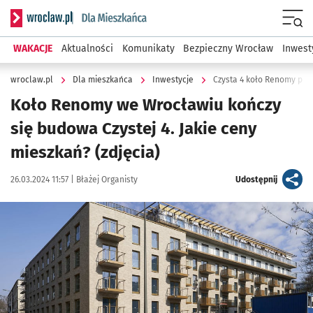
Serwis informacyjny wroclaw.pl podserwis: Dla mieszkańca
Menu
WAKACJE
Aktualności
Komunikaty
Bezpieczny Wrocław
Inwest
wroclaw.pl
Dla mieszkańca
Inwestycje
Czysta 4 koło Renomy pra
Koło Renomy we Wrocławiu kończy
się budowa Czystej 4. Jakie ceny
mieszkań? (zdjęcia)
Data publikacji:
Autor:
artykuł
26.03.2024 11:57 |
Błażej Organisty
Udostępnij
Kliknij, aby zobaczyć galerię