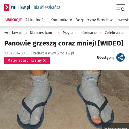
Serwis informacyjny wroclaw.pl podserwis: Dla mieszkańca
Menu
WAKACJE
Aktualności
Komunikaty
Bezpieczny Wrocław
Inwest
wroclaw.pl
Dla mieszkańca
Przydatne Informacje
Celebryci we W
Panowie grzeszą coraz mniej! [WIDEO]
Data publikacji:
Autor:
10.07.2014 00:00 |
Redakcja www.wroclaw.pl
artykuł
Udostępnij
Materiał archiwalny
Kliknij, aby powiększyć
fot. freeimages.com