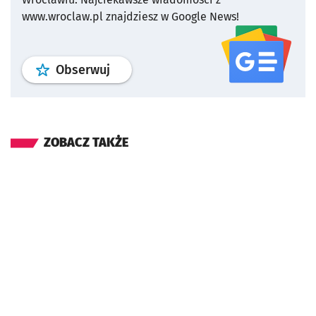
www.wroclaw.pl znajdziesz w Google News!
profil
google news
serwisu wroclaw
Obserwuj
ZOBACZ TAKŻE