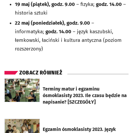
19 maj (piątek), godz. 9.00
– fizyka;
godz. 14.00
–
historia sztuki
22 maj (poniedziałek), godz. 9.00
–
informatyka;
godz. 14.00
– język kaszubski,
łemkowski, łaciński i kultura antyczna (poziom
rozszerzony)
ZOBACZ RÓWNIEŻ
otworzy się w nowej karcie
Terminy matur i egzaminu
ósmoklasisty 2023. Ile czasu będzie na
napisanie? [SZCZEGÓŁY]
otworzy się w nowej karcie
Egzamin ósmoklasisty 2023. Język