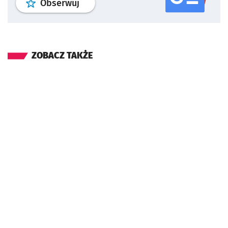
profil
google news
serwisu wroclaw
Obserwuj
ZOBACZ TAKŻE