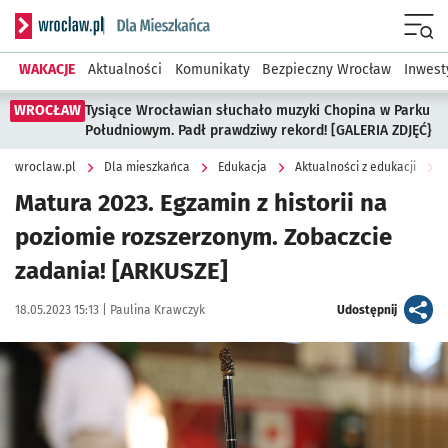
Serwis informacyjny wroclaw.pl podserwis: Dla mieszkańca
Menu
WAKACJE
Aktualności
Komunikaty
Bezpieczny Wrocław
Inwest
WROCŁAW
Tysiące Wrocławian słuchało muzyki Chopina w Parku
Południowym. Padł prawdziwy rekord! [GALERIA ZDJĘĆ}
wroclaw.pl
Dla mieszkańca
Edukacja
Aktualności z edukacji
Matura 2023. Egzamin z historii na
poziomie rozszerzonym. Zobaczcie
zadania! [ARKUSZE]
Data publikacji:
Autor:
artykuł
18.05.2023 15:13 |
Paulina Krawczyk
Udostępnij
Kliknij, aby zobaczyć galerię
Kliknij, aby powiększyć