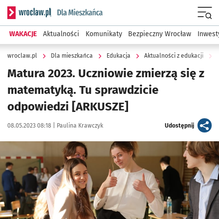
Serwis informacyjny wroclaw.pl podserwis: Dla mieszkańca
Menu
WAKACJE
Aktualności
Komunikaty
Bezpieczny Wrocław
Inwest
wroclaw.pl
Dla mieszkańca
Edukacja
Aktualności z edukacji
Matura 2023. Uczniowie zmierzą się z
matematyką. Tu sprawdzicie
odpowiedzi [ARKUSZE]
Data publikacji:
Autor:
artykuł
08.05.2023 08:18 |
Paulina Krawczyk
Udostępnij
Kliknij, aby zobaczyć galerię
Kliknij, aby powiększyć