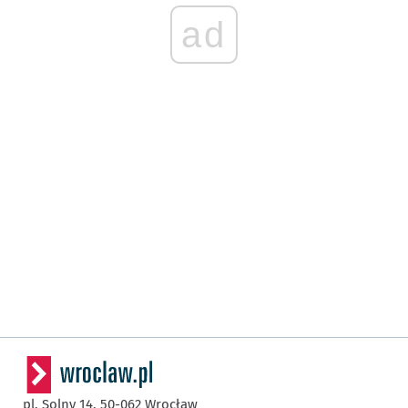
ad
pl. Solny 14,
50-062
Wrocław