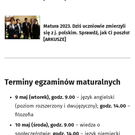
otworzy się w nowej karcie
Matura 2023. Dziś uczniowie zmierzyli
się z j. polskim. Sprawdź, jak Ci poszło!
[ARKUSZE]
Terminy egzaminów maturalnych
9 maj (wtorek), godz. 9.00
– język angielski
(poziom rozszerzony i dwujęzyczny);
godz. 14.00
–
filozofia
10 maj (środa), godz. 9.00
– wiedza o
społeczeństwie;
godz. 14.00
– język niemiecki