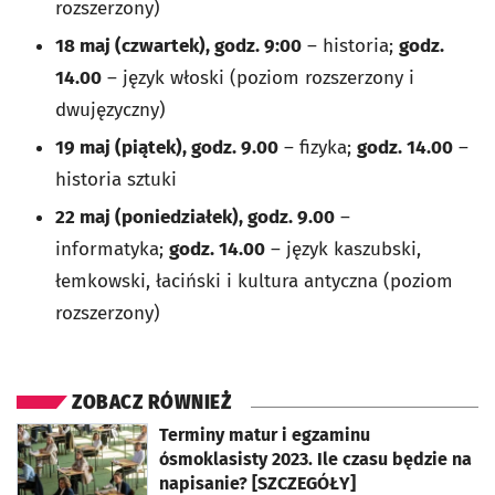
rozszerzony)
18 maj (czwartek), godz. 9:00
– historia;
godz.
14.00
– język włoski (poziom rozszerzony i
dwujęzyczny)
19 maj (piątek), godz. 9.00
– fizyka;
godz. 14.00
–
historia sztuki
22 maj (poniedziałek), godz. 9.00
–
informatyka;
godz. 14.00
– język kaszubski,
łemkowski, łaciński i kultura antyczna (poziom
rozszerzony)
ZOBACZ RÓWNIEŻ
otworzy się w nowej karcie
Terminy matur i egzaminu
ósmoklasisty 2023. Ile czasu będzie na
napisanie? [SZCZEGÓŁY]