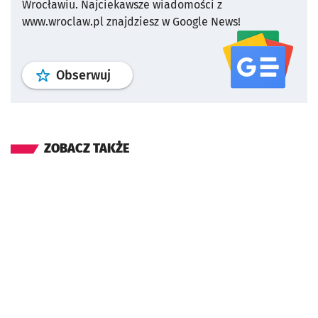
Wrocławiu.
Najciekawsze wiadomości z
www.wroclaw.pl znajdziesz w Google News!
profil
google news
serwisu wroclaw
Obserwuj
ZOBACZ TAKŻE