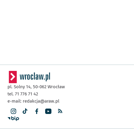
pl. Solny 14,
50-062
Wrocław
tel. 71 776 71 42
e-mail:
redakcja@araw.pl