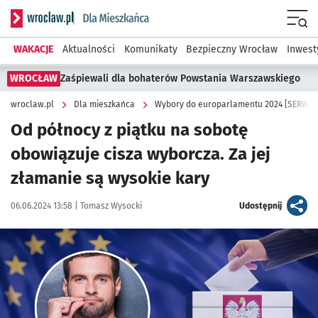
Serwis informacyjny wroclaw.pl podserwis: Dla mieszkańca
Menu
WAKACJE
Aktualności
Komunikaty
Bezpieczny Wrocław
Inwest
WROCŁAW
Zaśpiewali dla bohaterów Powstania Warszawskiego
wroclaw.pl
Dla mieszkańca
Wybory do europarlamentu 2024 [SERWIS
Od północy z piątku na sobotę
obowiązuje cisza wyborcza. Za jej
złamanie są wysokie kary
Data publikacji:
Autor:
artykuł
06.06.2024 13:58 |
Tomasz Wysocki
Udostępnij
Kliknij, aby powiększyć