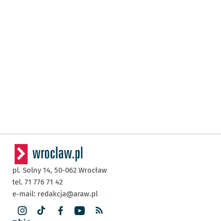
pl. Solny 14,
50-062
Wrocław
tel. 71 776 71 42
e-mail:
redakcja@araw.pl