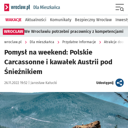
Serwis informacyjny wroclaw.pl podserwis: Dla mieszkańca
Menu
WAKACJE
Aktualności
Komunikaty
Bezpieczny Wrocław
Inwest
WROCŁAW
We Wrocławiu potrzebni pracownicy z kompetencjami
wroclaw.pl
Dla mieszkańca
Przydatne Informacje
Atrakcje dooko
Pomysł na weekend: Polskie
Carcassonne i kawałek Austrii pod
Śnieżnikiem
Data publikacji:
Autor:
artykuł
26.11.2022 19:52 |
Jarosław Kałucki
Udostępnij
Kliknij, aby powiększyć