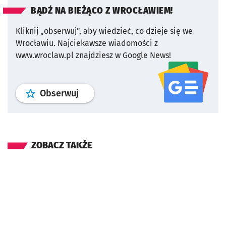
BĄDŹ NA BIEŻĄCO Z WROCŁAWIEM!
Kliknij „obserwuj”, aby wiedzieć, co dzieje się we
Wrocławiu.
Najciekawsze wiadomości z
www.wroclaw.pl znajdziesz w Google News!
profil
google news
serwisu wroclaw
Obserwuj
ZOBACZ TAKŻE