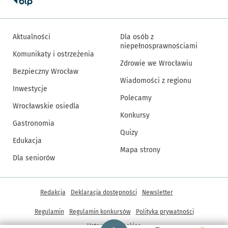
Aktualności
Dla osób z
niepełnosprawnościami
Komunikaty i ostrzeżenia
Zdrowie we Wrocławiu
Bezpieczny Wrocław
Wiadomości z regionu
Inwestycje
Polecamy
Wrocławskie osiedla
Konkursy
Gastronomia
Quizy
Edukacja
Mapa strony
Dla seniorów
Inne informacje
Redakcja
Deklaracja dostępności
Newsletter
Regulamin
Regulamin konkursów
Polityka prywatności
Strona główna - wroclaw.pl
Ustawienia cookies