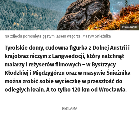
P. Rakowski
Na zdjęciu porośnięte gęstym lasem wzgórze. Masyw Śnieżnika
Tyrolskie domy, cudowna figurka z Dolnej Austrii i
krajobraz niczym z Langwedocji, który natchnął
malarzy i reżyserów filmowych – w Bystrzycy
Kłodzkiej i Międzygórzu oraz w masywie Śnieżnika
można zrobić sobie wycieczkę w przeszłość do
odległych krain. A to tylko 120 km od Wrocławia.
REKLAMA