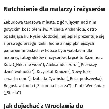
Natchnienie dla malarzy i reżyserów
Zabudowa tarasowa miasta, z górującym nad nim
gotyckim kościołem św. Michała Archanioła, ostro
opadająca ku Nysie Kłodzkiej, najlepiej prezentuje się
z prawego brzegu rzeki. Jedna z najpiękniejszych
panoram miejskich w Polsce była wabikiem dla
malarzy, fotografików i reżyserów: kręcił tu Kazimierz
Kutz („Nikt nie woła”), Aleksander Ford („Pierwszy
dzień wolności”), Krzysztof Krauze („Nowy Jork,
czwarta rano”), Izabella Cywińska („Boża podszewka),
Bogusław Linda („Sezon na leszcza”) i Piotr Wereśniak
(„Stacja”).
Jak dojechać z Wrocławia do