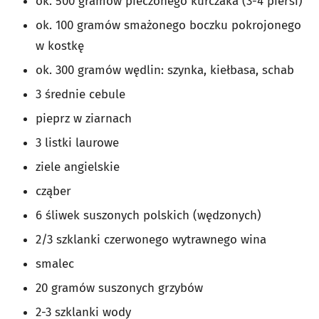
ok. 500 gramów pieczonego kurczaka (3-4 piersi)
ok. 100 gramów smażonego boczku pokrojonego
w kostkę
ok. 300 gramów wędlin: szynka, kiełbasa, schab
3 średnie cebule
pieprz w ziarnach
3 listki laurowe
ziele angielskie
cząber
6 śliwek suszonych polskich (wędzonych)
2/3 szklanki czerwonego wytrawnego wina
smalec
20 gramów suszonych grzybów
2-3 szklanki wody