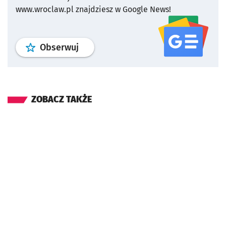
www.wroclaw.pl znajdziesz w Google News!
profil
google news
serwisu wroclaw
Obserwuj
ZOBACZ TAKŻE