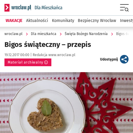
Serwis informacyjny wroclaw.pl podserwis: Dla mieszkańca
Menu
WAKACJE
Aktualności
Komunikaty
Bezpieczny Wrocław
Inwest
wroclaw.pl
Dla mieszkańca
Święta Bożego Narodzenia
Bigos świą
Bigos świąteczny – przepis
Data publikacji:
Autor:
19.12.2017 00:00 |
Redakcja www.wroclaw.pl
artykuł
Udostępnij
Materiał archiwalny
Kliknij, aby powiększyć