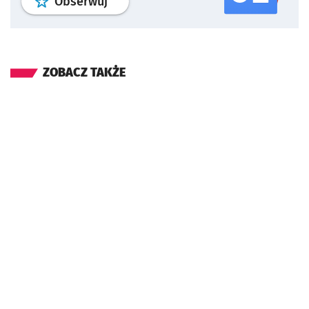
profil
google news
serwisu wroclaw
Obserwuj
ZOBACZ TAKŻE