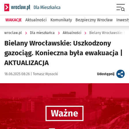
Serwis informacyjny wroclaw.pl podserwis: Dla mieszkańca
Menu
WAKACJE
Aktualności
Komunikaty
Bezpieczny Wrocław
Inwest
wroclaw.pl
Dla mieszkańca
Aktualności
Bielany Wrocławskie: Us
Bielany Wrocławskie: Uszkodzony
gazociąg. Konieczna była ewakuacja |
AKTUALIZACJA
Data publikacji:
Autor:
artykuł
18.06.2025 08:26 |
Tomasz Wysocki
Udostępnij
Kliknij, aby powiększyć