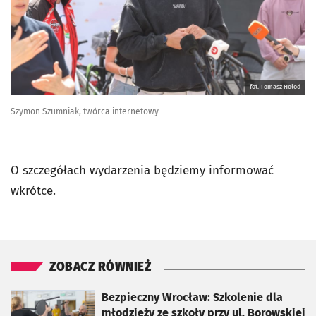
fot. Tomasz Hołod
Szymon Szumniak, twórca internetowy
O szczegółach wydarzenia będziemy informować
wkrótce.
ZOBACZ RÓWNIEŻ
otworzy się w nowej karcie
Bezpieczny Wrocław: Szkolenie dla
młodzieży ze szkoły przy ul. Borowskiej