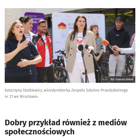
fot. Tomasz Hołod
Katarzyna Statkiewicz, wicedyrektorka Zespołu Szkolno-Przedszkolnego
nr 21 we Wrocławiu
Dobry przykład również z mediów
społecznościowych