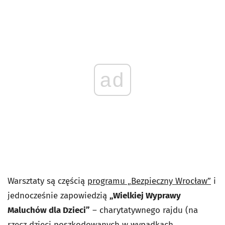
ad
Warsztaty są częścią
programu „Bezpieczny Wrocław”
i
jednocześnie zapowiedzią
„Wielkiej Wyprawy
Maluchów dla Dzieci”
– charytatywnego rajdu (na
rzecz dzieci poszkodowanych w wypadkach