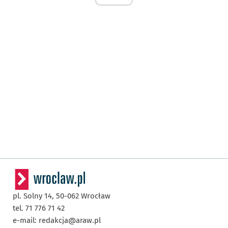
pl. Solny 14,
50-062
Wrocław
tel. 71 776 71 42
e-mail:
redakcja@araw.pl