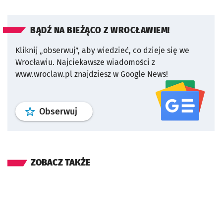
BĄDŹ NA BIEŻĄCO Z WROCŁAWIEM!
Kliknij „obserwuj”, aby wiedzieć, co dzieje się we
Wrocławiu.
Najciekawsze wiadomości z
www.wroclaw.pl znajdziesz w Google News!
profil
google news
serwisu wroclaw
Obserwuj
ZOBACZ TAKŻE