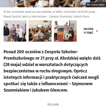
fot. Tomasz Hołod
W tle: uczniowie podczas warsztatów, w kółku: instruktor techniki jazdy -
Paweł Janicki, twórcy internetowi - Szymon Szumniak i Jakub Glenc
GALERIA
11
ZDJĘĆ
Ponad 200 uczniów z Zespołu Szkolno-
Przedszkolnego nr 21 przy ul. Kłodzkiej wzięło dziś
(28 maja) udział w warsztatach dotyczących
bezpieczeństwa w ruchu drogowym. Oprócz
istotnych informacji i praktycznych ćwiczeń mogli
spotkać się także z influencerami – Szymonem
Szumniakiem i Jakubem Glencem.
REKLAMA