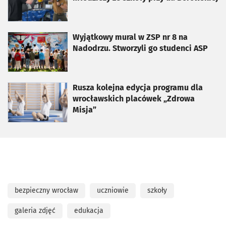
otworzy się w nowej karcie
Wyjątkowy mural w ZSP nr 8 na
Nadodrzu. Stworzyli go studenci ASP
otworzy się w nowej karcie
Rusza kolejna edycja programu dla
wrocławskich placówek „Zdrowa
Misja”
bezpieczny wrocław
uczniowie
szkoły
galeria zdjęć
edukacja