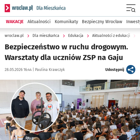
Serwis informacyjny wroclaw.pl podserwis: Dla mieszkańca
Menu
WAKACJE
Aktualności
Komunikaty
Bezpieczny Wrocław
Inwest
wroclaw.pl
Dla mieszkańca
Edukacja
Aktualności z edukacji
Bezpieczeństwo w ruchu drogowym.
Warsztaty dla uczniów ZSP na Gaju
Data publikacji:
Autor:
artykuł
28.05.2026 16:44 |
Paulina Krawczyk
Udostępnij
Kliknij, aby zobaczyć galerię
Kliknij, aby powiększyć