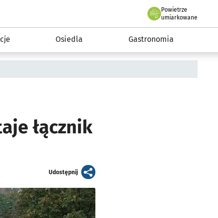
Powietrze
we Wrocławiu
 mieszkańca
umiarkowane
cje
Osiedla
Gastronomia
aje łącznik
artykuł
Udostępnij