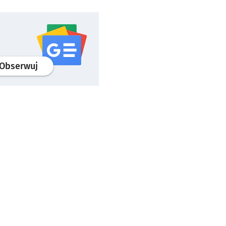
profil
google news
serwisu wroclaw.pl
Obserwuj