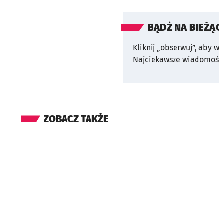
BĄDŹ NA BIEŻĄ
Kliknij „obserwuj”, aby 
Najciekawsze wiadomośc
ZOBACZ TAKŻE