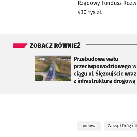
Rządowy Fundusz Rozwoj
430 tys zł.
ZOBACZ RÓWNIEŻ
otworzy się w nowej karcie
Przebudowa wału
przeciwpowodziowego w
ciągu ul. Ślęzoujście wraz
z infrastrukturą drogową
budowa
Zarząd Dróg i 