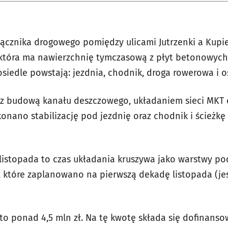
ącznika drogowego pomiędzy ulicami Jutrzenki a Kupie
ki, która ma nawierzchnię tymczasową z płyt betonowych
siedle powstają: jezdnia, chodnik, droga rowerowa i o
 z budową kanału deszczowego, układaniem sieci MKT
onano stabilizację pod jezdnię oraz chodnik i ścieżk
 listopada to czas układania kruszywa jako warstwy 
 które zaplanowano na pierwszą dekadę listopada (j
to ponad 4,5 mln zł. Na tę kwotę składa się dofinans