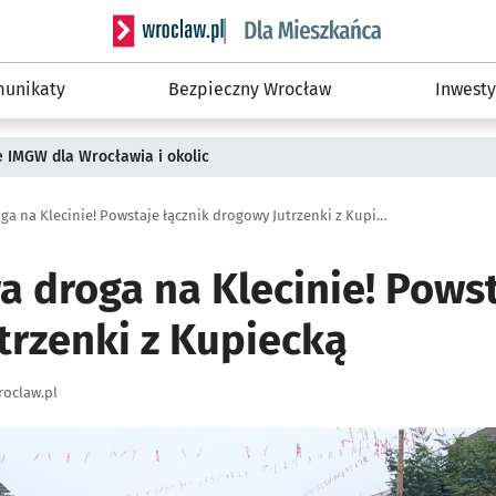
Serwis informacyjny wroclaw.pl podserwis: Dla
unikaty
Bezpieczny Wrocław
Inwesty
ie IMGW dla Wrocławia i okolic
Będzie nowa droga na Klecinie! Powstaje łącznik drogowy Jutrzenki z Kupiecką
 droga na Klecinie! Powst
trzenki z Kupiecką
oclaw.pl