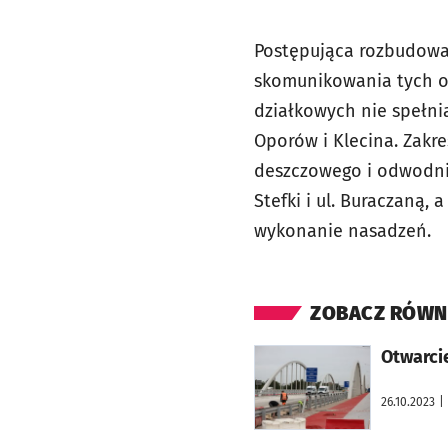
Postępująca rozbudowa 
skomunikowania tych o
działkowych nie spełnia
Oporów i Klecina. Zakr
deszczowego i odwodnie
Stefki i ul. Buraczaną,
wykonanie nasadzeń.
ZOBACZ RÓWN
otworzy się w nowej karcie
Otwarci
26.10.2023
|