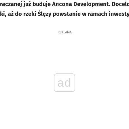
uraczanej już buduje Ancona Development. Doce
nki, aż do rzeki Ślęzy powstanie w ramach inwest
REKLAMA
ad