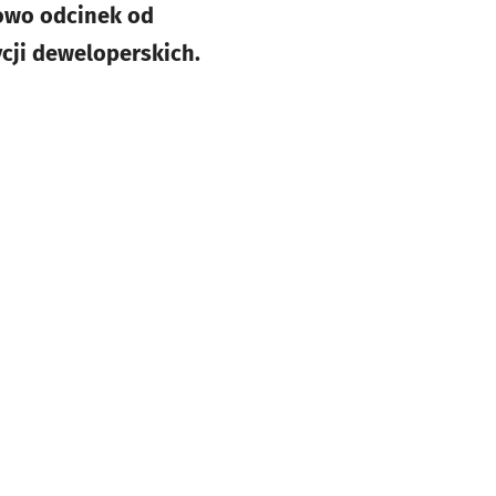
lowo odcinek od
ycji deweloperskich.