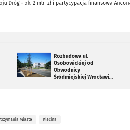
u Dróg - ok. 2 mln zł i partycypacja finansowa Anc
otworzy się w nowej karcie
Rozbudowa ul.
Osobowickiej od
Obwodnicy
Śródmiejskiej Wrocławia
do ul. Lipskiej
Utrzymania Miasta
Klecina