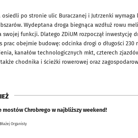
osiedli po stronie ulic Buraczanej i Jutrzenki wymaga
bszarów. Wydeptana droga biegnąca wzdłuż rowu meli
 swojej funkcji. Dlatego ZDiUM rozpoczął inwestycję d
es prac obejmie budowę: odcinka drogi o długości 230 m
nia, kanałów technologicznych mkt, czterech zjazdów 
 a także chodnika i ścieżki rowerowej oraz zagospodarow
IEŻ
e mostów Chrobrego w najbliższy weekend!
 Błażej Organisty