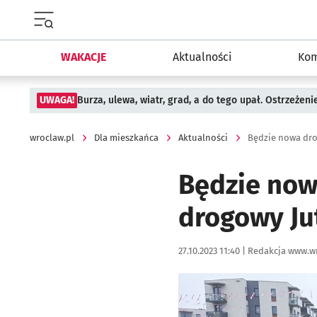
Menu główne portalu wroclaw.pl
WAKACJE
Aktualności
Kom
UWAGA!
Burza, ulewa, wiatr, grad, a do tego upał. Ostrzeżen
wroclaw.pl
Dla mieszkańca
Aktualności
Będzie nowa
drogowy Ju
Data publikacji:
Autor:
27.10.2023 11:40 |
Redakcja www.wr
Kliknij, aby powiększyć