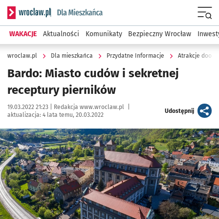
Serwis informacyjny wroclaw.pl podserwis: Dla mieszkańca
Menu
WAKACJE
Aktualności
Komunikaty
Bezpieczny Wrocław
Inwest
wroclaw.pl
Dla mieszkańca
Przydatne Informacje
Atrakcje dooko
Bardo: Miasto cudów i sekretnej
receptury pierników
Data publikacji:
Autor:
19.03.2022 21:23 |
Redakcja www.wroclaw.pl
|
artykuł
Udostępnij
aktualizacja:
4 lata temu, 20.03.2022
Kliknij, aby powiększyć