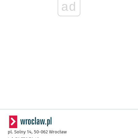
ad
pl. Solny 14,
50-062
Wrocław