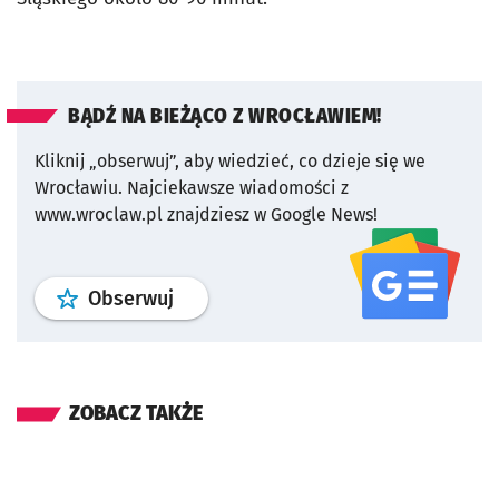
BĄDŹ NA BIEŻĄCO Z WROCŁAWIEM!
Kliknij „obserwuj”, aby wiedzieć, co dzieje się we
Wrocławiu.
Najciekawsze wiadomości z
www.wroclaw.pl znajdziesz w Google News!
profil
google news
serwisu wroclaw
Obserwuj
ZOBACZ TAKŻE