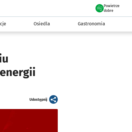
Powietrze
we Wrocławiu
 mieszkańca
dobre
cje
Osiedla
Gastronomia
iu
energii
artykuł
Udostępnij