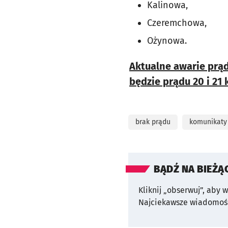
Kalinowa,
Czeremchowa,
Ożynowa.
Aktualne awarie prą
będzie prądu 20 i 21 
brak prądu
komunikaty
BĄDŹ NA BIEŻĄ
Kliknij „obserwuj”, aby 
Najciekawsze wiadomośc