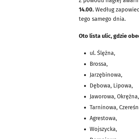
Z powodu nagłej awarii
14.00.
Według zapowiedz
tego samego dnia.
Oto lista ulic, gdzie ob
ul. Ślężna,
Brossa,
Jarzębinowa,
Dębowa, Lipowa,
Jaworowa, Okrężna,
Tarninowa, Czereśn
Agrestowa,
Wojszycka,