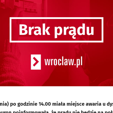
nia) po godzinie 14.00 miała miejsce awaria u dy
Tauron poinformowała, że prądu nie będzie na po