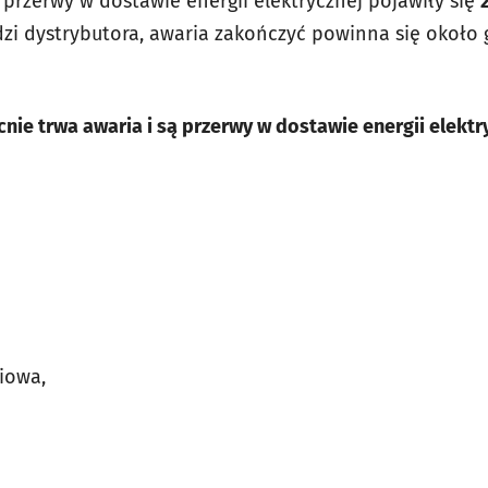
 przerwy w dostawie energii elektrycznej pojawiły się
i dystrybutora, awaria zakończyć powinna się około g
ecnie trwa awaria i są przerwy w dostawie energii elektr
iowa,