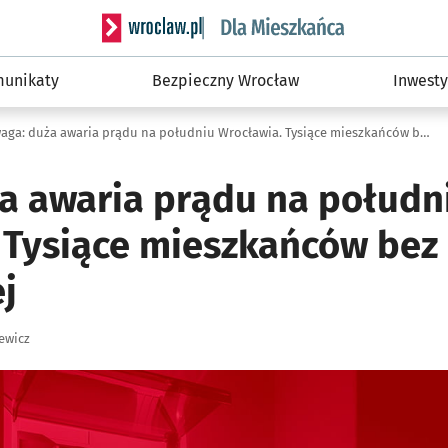
Serwis informacyjny wroclaw.pl podserwis: Dla
unikaty
Bezpieczny Wrocław
Inwesty
Uwaga: duża awaria prądu na południu Wrocławia. Tysiące mieszkańców bez energii elektrycznej
a awaria prądu na połudn
 Tysiące mieszkańców bez 
j
ewicz