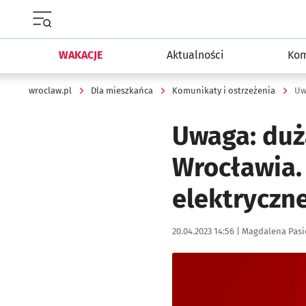
Menu główne portalu wroclaw.pl
WAKACJE
Aktualności
Kom
wroclaw.pl
Dla mieszkańca
Komunikaty i ostrzeżenia
Uwaga: duż
Wrocławia.
elektryczne
Data publikacji:
Autor:
20.04.2023 14:56 |
Magdalena Pasi
Kliknij, aby powiększyć