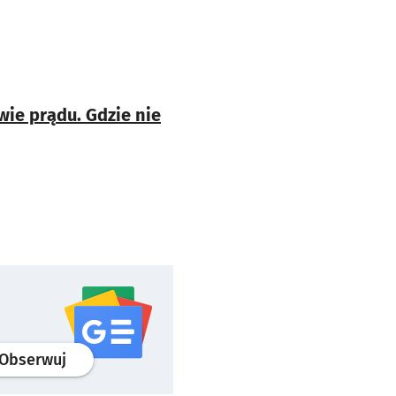
ie prądu. Gdzie nie
profil
google news
serwisu wroclaw.pl
Obserwuj